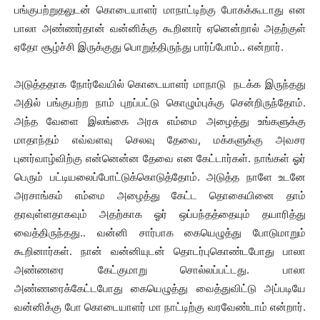
பங்குபற்றுதலுடன் கொடையாளர் மாநாட்டிற்கு போகக்கூடாது என
பாலா அண்ணர்தான் வன்னிக்கு கூறினார் ஏனென்றால் அதற்குள்
ஏதோ சூழ்ச்சி இருக்குது பொறுத்திருந்து பார்ப்போம்.. என்றார்.
அடுத்ததாக நோர்வேயில் கொடையாளர் மாநாடு நடக்க இருந்தது
அதில் பங்குபற்ற நாம் புறப்பட்டு கொழும்புக்கு சென்றிருந்தோம்.
அந்த வேளை இலங்கை அரசு எம்மை அழைத்து உங்களுக்கு
மாதாந்தம் எவ்வளவு செலவு தேவை, மக்களுக்கு அவசர
புனர்வாழ்விற்கு என்னென்ன தேவை என கேட்டார்கள். நாங்கள் ஓர்
பெரும் பட்டியலைப்போட்டுக்கொடுத்தோம். அடுத்த நாளே உடனே
அரசாங்கம் எம்மை அழைத்து கேட்ட தொகையினை தாம்
தரவுள்ளதாகவும் அதற்காக ஓர் ஒப்பந்தத்தையும் தயாரித்து
வைத்திருந்தது.. வன்னி சார்பாக கையெழுத்து போடுமாறும்
கூறினார்கள். நான் வன்னியுடன் தொடர்புகொண்டபோது பாலா
அண்ணரை கேட்குமாறு சொல்லப்பட்டது. பாலா
அண்ணரைக்கேட்டபோது கையெழுத்து வைத்துவிட்டு அப்படியே
வன்னிக்கு போ கொடையாளர் மா நாட்டிற்கு வரவேண்டாம் என்றார்.