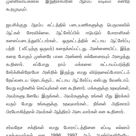
முள்ளிவாய்க்கால் இறுதிச்சமரின் ஆரம்ப வடிவம் என்றே
கூறமுடியும்.
ஜயசிக்குறு ஆரம்ப கட்டத்தில் படையணிகளுக்கு பெருமலவில்
ஆட்கள் சேரவில்லை. ஆட்சேர்ப்பில் ஈடுபடும் போராளிகள்
களைப்படைந்துவிட்டார்கள்.. ஒருகட்டத்தில் கட்டாய ஆட்சேர்ப்பு
பற்றி ( வீட்டிற்கு ஒருவர்) கதைக்கப்பட்டது. அண்ணையிட்ட இந்த
கதை போகும் முன்னரே பாலா அண்ணர் எல்லோரையும் அழைத்து
கூறினார். எப்போது நாம் மக்களை கட்டாயப்படுத்தி
சேர்க்கின்றோமோ அன்றில் இருந்து எமது விடுதலைப்போராட்டம்
தேய்வடைய தொடங்கும்.. கட்டாய ஆட்சேர்ப்பு என்பது வேண்டாம்.
வேறு வழிகளில் செய்யுங்கள் என கூறினார். மக்களுக்கு உதவுங்கள்,
அவர்களுடனேயே இருங்கள்.. அவர்களுக்கு உங்கள் மீது இரக்கம்
வரும் போது உங்களுக்கு உதவுவார்கள்.. நீங்கள் அதிகாரம்
பிரயோகித்தால் அவர்கள் ஆத்திரம் அடைவார்கள் என கூறினார்.
சர்வதேச சக்திகள் எமது போராட்டத்தினை எப்படி எல்லாம்
நசுக்குவார்கள் என 1996, 1997 ஆம் ஆண்டுகளிலேயே