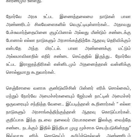
காரணமும் உள்ளது.
நோர்வே அரசு உட்பட இணைத்தலைமை நாடுகள் பாலா
அண்ணரிடம் சிலவேளைகளில் வெருட்டியுள்ளார்கள்.. அதாவது
பேச்சுவார்த்தையினை குழப்பினால் அல்லது மீண்டும் சண்டைக்கு
போனால் எல்லா நாடுகளும் அரசாங்கத்திற்கே ஆதரவு தெரிவிக்கும்
என்பதே அந்த மிரட்டல். பாலா அண்ணைக்கு மட்டும்
அல்லமாவிலாறில் எதிர் சண்டை செய்ததில் இருந்து.. நோர்வே
உட்பட இராஜதந்திரிகள் என்னிடமும் அதனைத்தான் வன்னிக்கு
சொல்லுமாறு கூறுவார்கள்.
செஞ்சோலை வளாக குண்டுவீச்சின் பின்னர் எரிக் சொல்கைம்,
மற்றும் நோர்வே அமைச்சர்களையும் ஜேர்மன் நாட்டின் அமைச்சர்
ஒருவரையும் சந்தித்த வேளை.. இப்படித்தான் கூறினார்கள் “ எல்லா
நாடுகளும் அரசாங்கத்திற்குத்தான் ஆதரவு கொடுப்பார்கள்.
குறிப்பாக இந்த தடவை தலைவர் பிரபாகரனை இலக்கு வைத்தே
சண்டை நடக்கும் இதில் இந்தியா முழு மூச்சாக செயற்படுகின்றது”
இவ்வாறு எரிக் சொகெய்ம் தமிழ்ச்செல்வன் அண்ணரிடம்