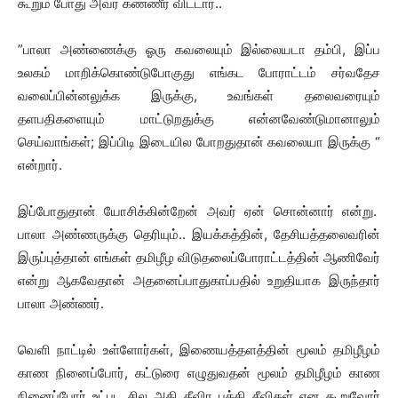
கூறும் போது அவர் கண்ணீர் விட்டார்..
”பாலா அண்ணைக்கு ஓரு கவலையும் இல்லையடா தம்பி, இப்ப
உலகம் மாறிக்கொண்டுபோகுது எங்கட போராட்டம் சர்வதேச
வலைப்பின்னலுக்க இருக்கு, உவங்கள் தலைவரையும்
தளபதிகளையும் மாட்டுறதுக்கு என்னவேண்டுமானாலும்
செய்வாங்கள்; இப்பிடி இடையில போறதுதான் கவலையா இருக்கு “
என்றார்.
இப்போதுதான் யோசிக்கின்றேன் அவர் ஏன் சொன்னார் என்று.
பாலா அண்ணருக்கு தெரியும்.. இயக்கத்தின், தேசியத்தலைவரின்
இருப்புத்தான் எங்கள் தமிழீழ விடுதலைப்போராட்டத்தின் ஆணிவேர்
என்று ஆகவேதான் அதனைப்பாதுகாப்பதில் உறுதியாக இருந்தார்
பாலா அண்ணர்.
வெளி நாட்டில் உள்ளோர்கள், இணையத்தளத்தின் மூலம் தமிழீழம்
காண நினைப்போர், கட்டுரை எழுதுவதன் மூலம் தமிழீழம் காண
நினைப்போர் உட்பட சில அதி தீவிர புத்தி சீவிகள் என கூறுவோர்