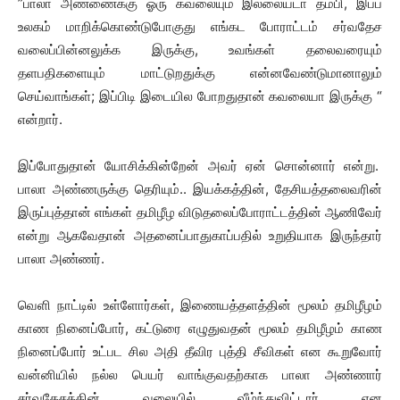
”பாலா அண்ணைக்கு ஓரு கவலையும் இல்லையடா தம்பி, இப்ப
உலகம் மாறிக்கொண்டுபோகுது எங்கட போராட்டம் சர்வதேச
வலைப்பின்னலுக்க இருக்கு, உவங்கள் தலைவரையும்
தளபதிகளையும் மாட்டுறதுக்கு என்னவேண்டுமானாலும்
செய்வாங்கள்; இப்பிடி இடையில போறதுதான் கவலையா இருக்கு “
என்றார்.
இப்போதுதான் யோசிக்கின்றேன் அவர் ஏன் சொன்னார் என்று.
பாலா அண்ணருக்கு தெரியும்.. இயக்கத்தின், தேசியத்தலைவரின்
இருப்புத்தான் எங்கள் தமிழீழ விடுதலைப்போராட்டத்தின் ஆணிவேர்
என்று ஆகவேதான் அதனைப்பாதுகாப்பதில் உறுதியாக இருந்தார்
பாலா அண்ணர்.
வெளி நாட்டில் உள்ளோர்கள், இணையத்தளத்தின் மூலம் தமிழீழம்
காண நினைப்போர், கட்டுரை எழுதுவதன் மூலம் தமிழீழம் காண
நினைப்போர் உட்பட சில அதி தீவிர புத்தி சீவிகள் என கூறுவோர்
வன்னியில் நல்ல பெயர் வாங்குவதற்காக பாலா அண்ணார்
சர்வதேசத்தின் வலையில் வீழ்ந்துவிட்டார் என