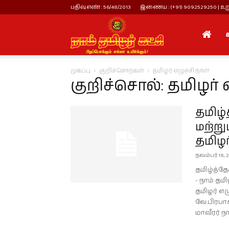
பதிவு எண் : 56/48/2013
இணைய : (+91) 9092529250 | உறு
நாம்
முகப்பு
குறிச்சொற்கள்
தமிழர் எழுச்சி நாள்
தமிழர்
குறிச்சொல்: தமிழர் 
தமிழ்
கட்சி
மற்றும
தமிழர்
நவம்பர் 18, 
தமிழ்த்தே
- நாம் தம
தமிழர் எ
வே.பிரபாக
மாவீரர் நாள