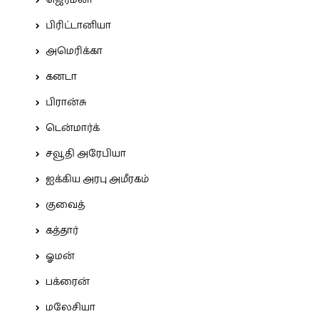
ஜெர்மனி
பிரிட்டானியா
அமெரிக்கா
கனடா
பிரான்சு
டென்மார்க்
சவூதி அரேபியா
ஐக்கிய அரபு அமீரகம்
குவைத்
கத்தார்
ஓமன்
பக்ரைன்
மலேசியா