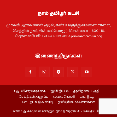
நாம் தமிழர் கட்சி
முகவரி: இராவணன் குடில், எண்.8. மருத்துவமனை சாலை,
செந்தில் நகர், சின்னப்போரூர், சென்னை – 600 116.
தொலைபேசி: +91 44 4380 4084
join.naamtamilar.org
இணைந்திருங்கள்
உறுப்பினர் சேர்க்கை
‘துளி’ திட்டம்
தரவிறக்கப் பகுதி
செய்திகள் அனுப்ப
வலையொளி
மாத இதழ்
செயற்பாட்டு வரைவு
தனியுரிமைக் கொள்கை
© 2026 ஆக்கமும் பேணலும்: நாம் தமிழர் கட்சி - செய்திப்பிரிவு