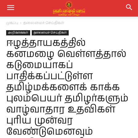
முகப்பு
தலைமைச் செய்திகள்
அறிக்கைகள்
தலைமைச் செய்திகள்
ஈழத்தாயகத்தில்
கனமழை வெள்ளத்தால்
கடுமையாகப்
பாதிக்கப்பட்டுள்ள
தமிழ்மக்களைக் காக்க
புலம்பெயர் தமிழர்களும்
வாழ்வாதார உதவிகள்
புரிய முன்வர
வேண்டுமெனவும்