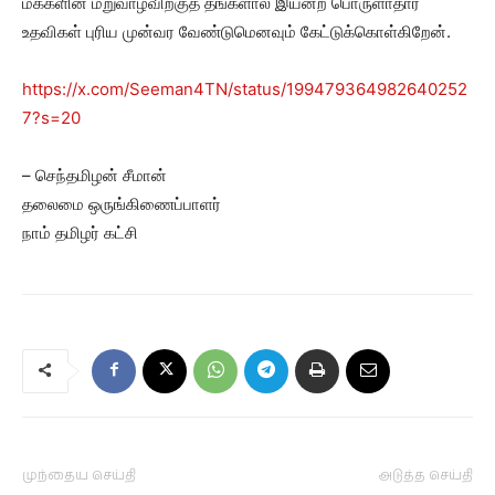
மக்களின் மறுவாழ்விற்குத் தங்களால் இயன்ற பொருளாதார
உதவிகள் புரிய முன்வர வேண்டுமெனவும் கேட்டுக்கொள்கிறேன்.
https://x.com/Seeman4TN/status/199479364982640252
7?s=20
– செந்தமிழன் சீமான்
தலைமை ஒருங்கிணைப்பாளர்
நாம் தமிழர் கட்சி
முந்தைய செய்தி
அடுத்த செய்தி