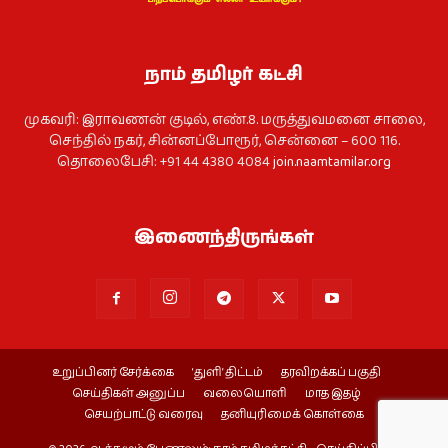
நாம் தமிழர் கட்சி
முகவரி: இராவணன் குடில், எண்.8. மருத்துவமனை சாலை,
செந்தில் நகர், சின்னப்போரூர், சென்னை – 600 116.
தொலைபேசி: +91 44 4380 4084
join.naamtamilar.org
இணைந்திருங்கள்
உறுப்பினர் சேர்க்கை
‘துளி’ திட்டம்
தரவிறக்கப் பகுதி
செய்திகள் அனுப்ப
வலையொளி
மாத இதழ்
செயற்பாட்டு வரைவு
தனியுரிமைக் கொள்கை