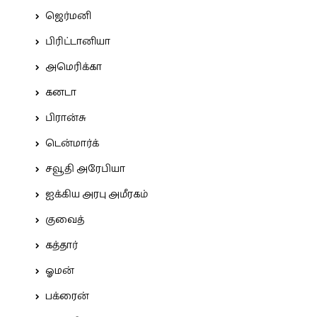
ஜெர்மனி
பிரிட்டானியா
அமெரிக்கா
கனடா
பிரான்சு
டென்மார்க்
சவூதி அரேபியா
ஐக்கிய அரபு அமீரகம்
குவைத்
கத்தார்
ஓமன்
பக்ரைன்