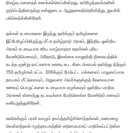
நிகழ்வு மனதைக் கனக்கச்செய்கின்றது. உயிரிழந்தவர்களின்
குடும்பத்தினருக்கு என்னுடைய ஆறுதலைத்தெரிவித்து, துயரில்
பங்கெடுக்கின்றேன்.
தங்கள் உடமைகளை இழந்து தவிக்கும் தமிழர்களை
இப்பேரிழப்பிலிருந்து மீட்க தமிழ்நாடு அரசும், இந்திய ஒன்றிய
அரசும் உடனடியாக உரிய வாழ்வாதார உதவிகள் புரிய
வேண்டுமெனவும், அதோடு, இலங்கை வானூர்தி நிலையத்தில்
கடந்த மூன்று நாட்களாக உணவு கூட கிடைக்காமல் தவித்து நிற்கும்
150 தமிழர்கள் உட்பட 300க்கும் மேற்பட்ட மக்களைப் பாதுகாப்பாக
தாயகம் மீட்டுவரவும், அதுவரை அவர்களுக்குத் தேவையான
உணவுப் பொருட்களை உடனடியாக வழங்கவும் ஒன்றிய மாநில
அரசுகள் விரைந்து நடவடிக்கை மேற்கொள்ள வேண்டும் எனவும்
வலியுறுத்துகிறேன்.
உலகெங்கும் பரவி வாழும் தாய்த்தமிழ்ச்சொந்தங்கள், கனமழை
வெள்ளத்தால் ஈழத்தாயகத்தில் கடுமையாகப் பாதிக்கப்பட்டுள்ள