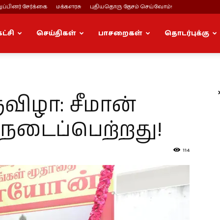
ப்பினர் சேர்க்கை
மக்களரசு
புதியதொரு தேசம் செய்வோம்!
கட்சி
செய்திகள்
பாசறைகள்
தொடர்புக்கு
ிழா: சீமான்
டைப்பெற்றது!
114