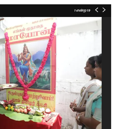
1
என்ற 19