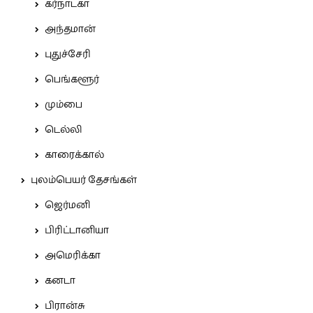
கர்நாடகா
அந்தமான்
புதுச்சேரி
பெங்களூர்
மும்பை
டெல்லி
காரைக்கால்
புலம்பெயர் தேசங்கள்
ஜெர்மனி
பிரிட்டானியா
அமெரிக்கா
கனடா
பிரான்சு