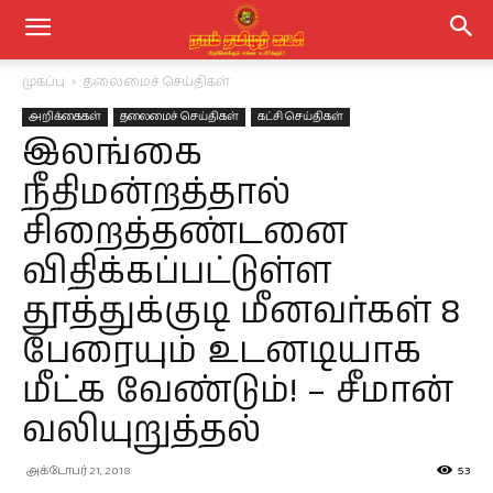
முகப்பு
தலைமைச் செய்திகள்
அறிக்கைகள்
தலைமைச் செய்திகள்
கட்சி செய்திகள்
இலங்கை
நீதிமன்றத்தால்
சிறைத்தண்டனை
விதிக்கப்பட்டுள்ள
தூத்துக்குடி மீனவர்கள் 8
பேரையும் உடனடியாக
மீட்க வேண்டும்! – சீமான்
வலியுறுத்தல்
அக்டோபர் 21, 2018
53