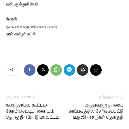
வலியுறுத்துகிறேன்.
சீமான்
தலைமை ஒருங்கிணைப்பாளர்
நாம் தமிழர் கட்சி
முந்தைய செய்தி
அடுத்த செய்தி
கலந்தாய்வு கூட்டம்-
ஆதரவற்ற தாயை
கோபிசெட்டிபாளையம்
காப்பகத்தில் சேர்க்கப்பட்டு
தொகுதி-ஈரோடு மாவட்டம்
உதவி -R K நகர் தொகுதி