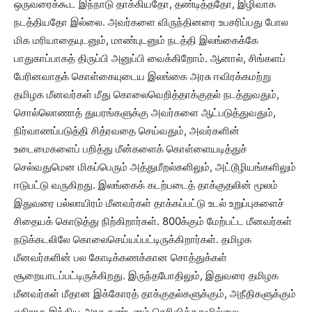
ஒருவரைக்கூட இந்நாடு தாக்கியதோ, தண்டித்ததோ, இழிவாக
நடத்தியதோ இல்லை. அவர்களை விருந்தினரை உபசரிப்பது போல
மிக மரியாதையுடனும், மாண்புடனும் நடத்தி இலங்கைக்கே
பாதுகாப்பாகத் திருப்பி அனுப்பி வைக்கிறோம். ஆனால், சிங்களப்
பேரினவாதக் கொள்கையுடைய இலங்கை அரசு ஈவிரக்கமற்று
தமிழக மீனவர்கள் மீது கொலைவெறித்தாக்குதல் நடத்துவதும்,
சொல்லொணாத் துயரங்களுக்கு அவர்களை ஆட்படுத்துவதும்,
நிர்வாணப்படுத்தி சித்ரவதை செய்வதும், அவர்களின்
உடைமைகளைப் பறித்து மீன்களைக் கொள்ளையடித்துச்
செல்வதுமென மிகப்பெரும் அத்துமீறல்களிலும், அட்டூழியங்களிலும்
ஈடுபட்டு வருகிறது. இலங்கைக் கடற்படைத் தாக்குதலின் மூலம்
இதுவரை பல்லாயிரம் மீனவர்கள் தாக்கப்பட்டு உடல் உறுப்புகளைச்
சிதையக் கொடுத்து நிற்கிறார்கள். 800க்கும் மேற்பட்ட மீனவர்கள்
நடுக்கடலிலே கொலைசெய்யப்பட்டிருக்கிறார்கள். தமிழக
மீனவர்களின் பல கோடிக்கணக்கான சொத்துக்கள்
சூறையாடப்பட்டிருக்கிறது. இருந்தபோதிலும், இதுவரை தமிழக
மீனவர்கள் மீதான இக்கோரத் தாக்குதல்களுக்கும், அநீதிகளுக்கும்
எதிராக இந்திய அரசு கண்டனம் தெரிவித்ததுமில்லை.