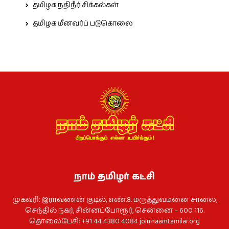
தமிழக நதிநீர் சிக்கல்கள்
தமிழக மீனவர்ப் படுகொலை
நாம் தமிழர் கட்சி
முகவரி: இராவணன் குடில், எண்.8. மருத்துவமனை சாலை,
செந்தில் நகர், சின்னப்போரூர், சென்னை – 600 116.
தொலைபேசி: +91 44 4380 4084
join.naamtamilar.org