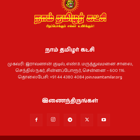
நாம் தமிழர் கட்சி
முகவரி: இராவணன் குடில், எண்.8. மருத்துவமனை சாலை,
செந்தில் நகர், சின்னப்போரூர், சென்னை – 600 116.
தொலைபேசி: +91 44 4380 4084
join.naamtamilar.org
இணைந்திருங்கள்