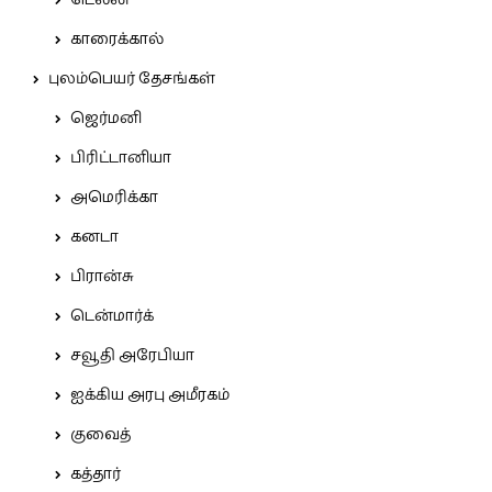
டெல்லி
காரைக்கால்
புலம்பெயர் தேசங்கள்
ஜெர்மனி
பிரிட்டானியா
அமெரிக்கா
கனடா
பிரான்சு
டென்மார்க்
சவூதி அரேபியா
ஐக்கிய அரபு அமீரகம்
குவைத்
கத்தார்