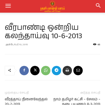
வீரபாண்டி ஒன்றிய
கலந்தாய்வு 10-6-2013
அக்டோபர் 10, 2015
65
முந்தைய செய்தி
அடுத்த செய்தி
வீரத்தாய் நினைவேந்தல்
நாம் தமிழர் கட்சி – சேலம் –
20-2-2013
நடைபயணம் 8-3-2013