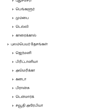
புதுச்சேரி
பெங்களூர்
மும்பை
டெல்லி
காரைக்கால்
புலம்பெயர் தேசங்கள்
ஜெர்மனி
பிரிட்டானியா
அமெரிக்கா
கனடா
பிரான்சு
டென்மார்க்
சவூதி அரேபியா