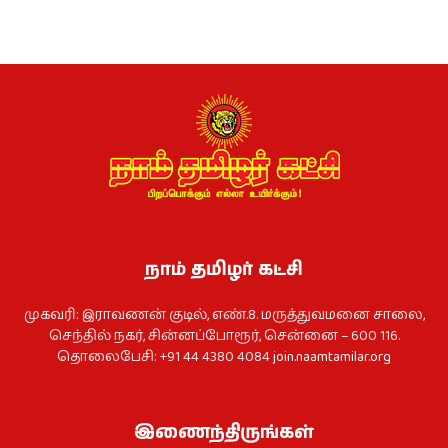
நாம் தமிழர் கட்சி
முகவரி: இராவணன் குடில், எண்.8. மருத்துவமனை சாலை,
செந்தில் நகர், சின்னப்போரூர், சென்னை – 600 116.
தொலைபேசி: +91 44 4380 4084
join.naamtamilar.org
இணைந்திருங்கள்