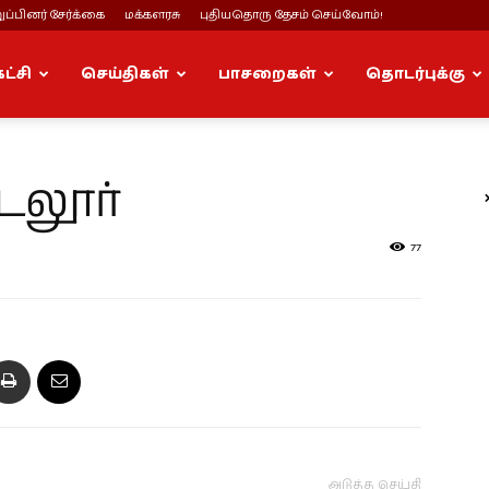
ப்பினர் சேர்க்கை
மக்களரசு
புதியதொரு தேசம் செய்வோம்!
கட்சி
செய்திகள்
பாசறைகள்
தொடர்புக்கு
டலூர்
77
அடுத்த செய்தி