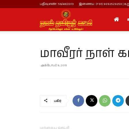
பதிவு எண் : 56/48/2013
இணைய : (+91) 9092529250 | உறு
நாம்
தமிழர்
மாவீரர் நாள் க
கட்சி
அக்டோபர் 9, 2015
பகிர்
முந்தைய செய்தி