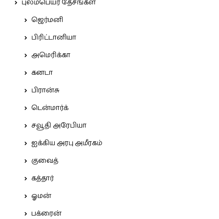
புலம்பெயர் தேசங்கள்
ஜெர்மனி
பிரிட்டானியா
அமெரிக்கா
கனடா
பிரான்சு
டென்மார்க்
சவூதி அரேபியா
ஐக்கிய அரபு அமீரகம்
குவைத்
கத்தார்
ஓமன்
பக்ரைன்