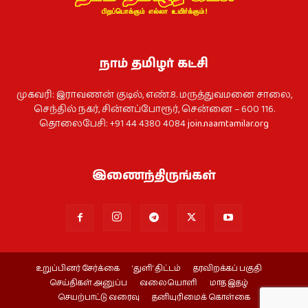
நாம் தமிழர் கட்சி
முகவரி: இராவணன் குடில், எண்.8. மருத்துவமனை சாலை,
செந்தில் நகர், சின்னப்போரூர், சென்னை – 600 116.
தொலைபேசி: +91 44 4380 4084
join.naamtamilar.org
இணைந்திருங்கள்
உறுப்பினர் சேர்க்கை
‘துளி’ திட்டம்
தரவிறக்கப் பகுதி
செய்திகள் அனுப்ப
வலையொளி
மாத இதழ்
செயற்பாட்டு வரைவு
தனியுரிமைக் கொள்கை