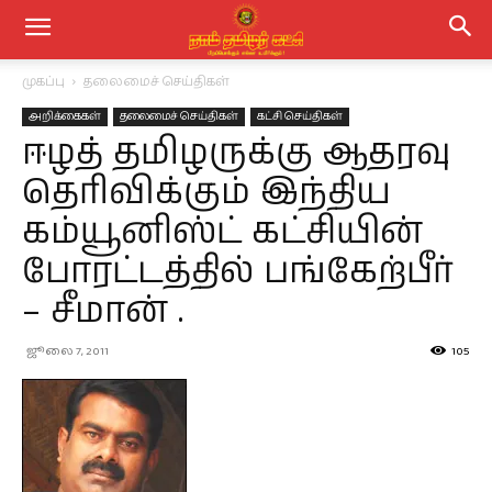
முகப்பு
தலைமைச் செய்திகள்
அறிக்கைகள்
தலைமைச் செய்திகள்
கட்சி செய்திகள்
ஈழத் தமிழருக்கு ஆதரவு
தெரிவிக்கும் இந்திய
கம்யூனிஸ்ட் கட்சியின்
போரட்டத்தில் பங்கேற்பீர்
– சீமான் .
ஜூலை 7, 2011
105