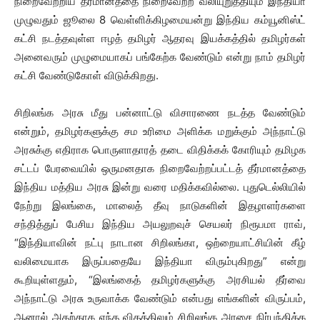
நிறைவேற்றிய தீர்மானத்தை நிறைவேற்ற வலியுறுத்தியும் இந்தியா
முழுவதும் ஜூலை 8 வெள்ளிக்கிழமையன்று இந்திய கம்யூனிஸ்ட்
கட்சி நடத்தவுள்ள ஈழத் தமிழர் ஆதரவு இயக்கத்தில் தமிழர்கள்
அனைவரும் முழுமையாகப் பங்கேற்க வேண்டும் என்று நாம் தமிழர்
கட்சி வேண்டுகோள் விடுக்கிறது.
சிறிலங்க அரசு மீது பன்னாட்டு விசாரணை நடத்த வேண்டும்
என்றும், தமிழர்களுக்கு சம உரிமை அளிக்க மறுக்கும் அந்நாட்டு
அரசுக்கு எதிராக பொருளாதாரத் தடை விதிக்கக் கோரியும் தமிழக
சட்டப் பேரவையில் ஒருமனதாக நிறைவேற்றப்பட்டத் தீர்மானத்தை
இந்திய மத்திய அரசு இன்று வரை மதிக்கவில்லை. புதுடெல்லியில்
நேற்று இலங்கை, மாலைத் தீவு நாடுகளின் இதழாளர்களை
சந்தித்துப் பேசிய இந்திய அயலுறவுச் செயலர் நிரூபமா ராவ்,
“இந்தியாவின் நட்பு நாடான சிறிலங்கா, ஒற்றையாட்சியின் கீழ்
வலிமையாக இருப்பதையே இந்தியா விரும்புகிறது” என்று
கூறியுள்ளதும், “இலங்கைத் தமிழர்களுக்கு அரசியல் தீர்வை
அந்நாட்டு அரசு உருவாக்க வேண்டும் என்பது எங்களின் விருப்பம்,
ஆனால் அதற்காக எந்த விதத்திலும் சிறிலங்க அரசை நிர்பந்திக்க