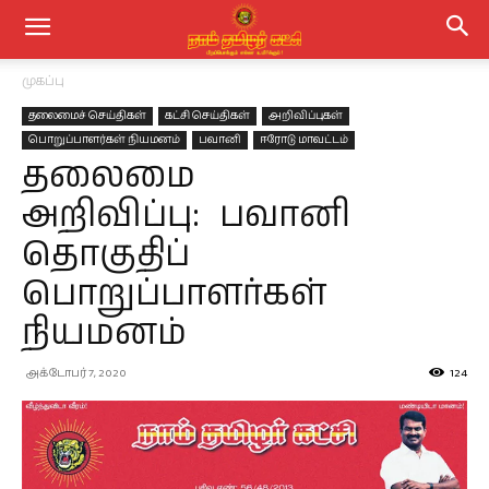
முகப்பு
தலைமைச் செய்திகள்
கட்சி செய்திகள்
அறிவிப்புகள்
பொறுப்பாளர்கள் நியமனம்
பவானி
ஈரோடு மாவட்டம்
தலைமை
அறிவிப்பு: பவானி
தொகுதிப்
பொறுப்பாளர்கள்
நியமனம்
அக்டோபர் 7, 2020
124