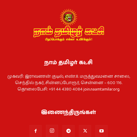
நாம் தமிழர் கட்சி
முகவரி: இராவணன் குடில், எண்.8. மருத்துவமனை சாலை,
செந்தில் நகர், சின்னப்போரூர், சென்னை – 600 116.
தொலைபேசி: +91 44 4380 4084
join.naamtamilar.org
இணைந்திருங்கள்