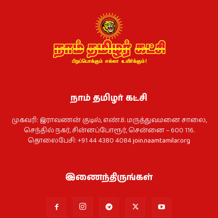
நாம் தமிழர் கட்சி
முகவரி: இராவணன் குடில், எண்.8. மருத்துவமனை சாலை,
செந்தில் நகர், சின்னப்போரூர், சென்னை – 600 116.
தொலைபேசி: +91 44 4380 4084
join.naamtamilar.org
இணைந்திருங்கள்