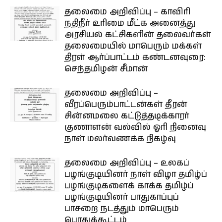
தலைமை அறிவிப்பு – காவிரி
நதிநீர் உரிமை மீட்க அனைத்து
அரசியல் கட்சிகளின் தலைவர்கள்
தலைமையில் மாபெரும் மக்கள்
திரள் ஆர்ப்பாட்டம் கண்டனவுரை:
செந்தமிழன் சீமான்
தலைமை அறிவிப்பு –
வீரப்பெரும்பாட்டன்கள் தீரன்
சின்னமலை கட்டுத்தடிக்காரர்
குணாளன் வல்வில் ஓரி நினைவு
நாள் மலர்வணக்க நிகழ்வு
தலைமை அறிவிப்பு – உலகப்
பழங்குடியினர் நாள் விழா தமிழ்ப்
பழங்குடிகளைக் காக்க தமிழ்ப்
பழங்குடியினர் பாதுகாப்புப்
பாசறை நடத்தும் மாபெரும்
பொதுக்கூட்டம்