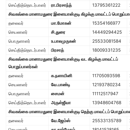
செய்தித்தொடர்பாளர்
ரா.பிரசாந்த்
13795361222
சிவகங்கை மானாமதுரை இளையான்குடி கிழக்கு மாவட்டப் பொறுப்பா
தலைவர்
மா.மோகன்
15354166977
செயலாளர்
சி.துரை
14449294425
பொருளாளர்
உ.பாலமுருகன்
25533081584
செய்தித்தொடர்பாளர்
பிரசாத்
18009331235
சிவகங்கை மானாமதுரை இளையான்குடி வட கிழக்கு மாவட்டப்
பொறுப்பாளர்கள்
தலைவர்
க.நளாயினி
11705093598
செயலாளர்
வே.பாண்டி
12193780234
பொருளாளர்
சைமன்
11112517947
செய்தித்தொடர்பாளர்
அருள்ஜீவா
13948604768
சிவகங்கை மானாமதுரை இளையான்குடி தெற்கு மாவட்டப் பொறுப்பாள
தலைவர்
வே.ஜேம்ஸ்
25533135789
செயலாளர்
கா.கார்மேகம்
18141528165