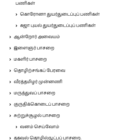
பணிகள்
கொரோனா துயர்துடைப்புப் பணிகள்
கஜா புயல் துயர்துடைப்புப் பணிகள்
ஆன்றோர் அவையம்
இளைஞர் பாசறை
மகளிர் பாசறை
தொழிற்சங்கப் பேரவை
வீரத்தமிழர் முன்னணி
மருத்துவப் பாசறை
குருதிக்கொடைப் பாசறை
சுற்றுச்சூழல் பாசறை
வனம் செய்வோம்
தகவல் தொழில்நுட்பப் பாசறை.