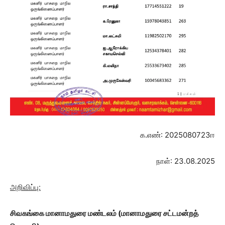
க.எண்: 2025080723ஈ
நாள்: 23.08.2025
அறிவிப்பு:
சிவகங்கை மானாமதுரை மண்டலம்
(மானாமதுரை சட்டமன்றத்