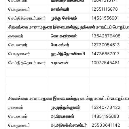
செயலாளர்
வினோத் கண்ணன்
16841513171
பொருளாளர்
காளீஸ்வரி
12551116878
செய்தித்தொடர்பாளர்
முத்து செல்வம்
14531556901
சிவகங்கை மானாமதுரை இளையான்குடி நடுவண் மாவட்டப் பொறுப்பா
தலைவர்
கொ.கண்ணன்
13642879408
செயலாளர்
போ.சங்கர்
12730054613
பொருளாளர்
லூ.அந்தோணிசாமி
14736857917
செய்தித்தொடர்பாளர்
சு.ரமணன்
10972545481
சிவகங்கை மானாமதுரை இளையான்குடி வடக்கு மாவட்டப் பொறுப்பாள
தலைவர்
மு.முத்துக்குமார்
15240773422
செயலாளர்
அ.பிரபாகரன்
14831195883
பொருளாளர்
அ.அலெக்ஸ்சாண்டர்
25533641142