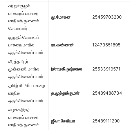
சுற்றுச்சூழல்
பாசறைப் பாசறை
மு.மோகன
25459703200
மாநிலத் துணைச்
செயலாளர்
குருதிக்கொடைப்
பாசறை மாநில
ரா.கண்ணன்
12473651895
ஒருங்கிணைப்பாளர்
வீரத்தமிழர்
முன்னணி மாநில
இராமகிருஷ்ணன
25533919571
ஒருங்கிணைப்பாளர்
தமிழ் மீட்சிப் பாசறை
மாநில
த.முத்துக்குமார்
25489488734
ஒருங்கிணைப்பாளர்
வழக்கறிஞர்
பாசறைப் பாசறை
ஜீவா சேவியா
25489111290
மாநிலத் துணைச்