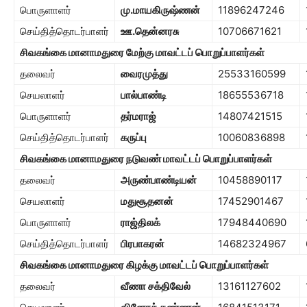
பொருளாளர்
மு.மாயகிருஷ்ணன்
11896247246
செய்தித்தொடர்பாளர்
ஊ.தென்னரசு
10706671621
சிவகங்கை மானாமதுரை மேற்கு மாவட்டப் பொறுப்பாளர்கள்
தலைவர்
வைரமுத்து
25533160599
செயலாளர்
பால்பாண்டி
18655536718
பொருளாளர்
தர்மராஜ்
14807421515
செய்தித்தொடர்பாளர்
கருப்பு
10060836898
சிவகங்கை மானாமதுரை நடுவண் மாவட்டப் பொறுப்பாளர்கள்
தலைவர்
அருண்பாண்டியன்
10458890117
செயலாளர்
மதுசூதனன்
17452901467
பொருளாளர்
ராஜ்திலக்
17948440690
செய்தித்தொடர்பாளர்
பிரபாகரன்
14682324967
சிவகங்கை மானாமதுரை கிழக்கு மாவட்டப் பொறுப்பாளர்கள்
தலைவர்
வீணா சக்திவேல்
13161127602