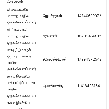
செயலாளர்
விளையாட்டுப்
பாசறை மாநில
ஜெயக்குமார்
14740609072
ஒருங்கிணைப்பாளர்
வீரக்கலைகள்
பாசறை மாநில
சரவணன்
16432450912
ஒருங்கிணைப்பாளர்
கையூட்டு ஊழல்
ஒழிப்புப் பாசறை
சீ.செபஸ்தியான்
17994372542
மாநில
ஒருங்கிணைப்பாளர்
கலை இலக்கிய
பண்பாட்டுப் பாசறை
அ.பால்பாண்டி
11618498164
மாநில
ஒருங்கிணைப்பாளர்
கலை இலக்கிய