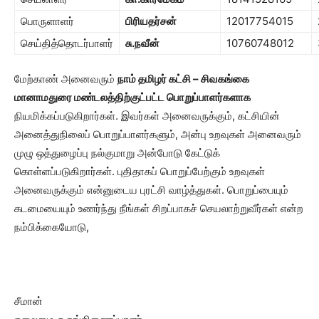
பொருளாளர்
பிரியதர்சன்
12017754015
செய்தித்தொடர்பாளர்
சு.நவீன்
10760748012
மேற்காண் அனைவரும்
நாம் தமிழர் கட்சி – சிவகங்கை
மானாமதுரை மண்டலத்திற்குட்பட்ட பொறுப்பாளர்களாக
நியமிக்கப்படுகிறார்கள். இவர்கள் அனைவருக்கும், கட்சியின்
அனைத்துநிலைப் பொறுப்பாளர்களும், அன்பு உறவுகள் அனைவரும்
முழு ஒத்துழைப்பு நல்குமாறு அன்போடு கேட்டுக்
கொள்ளப்படுகிறார்கள். புதிதாகப் பொறுப்பேற்கும் உறவுகள்
அனைவருக்கும் என்னுடைய புரட்சி வாழ்த்துகள். பொறுப்பையும்
கடமையையும் உணர்ந்து நீங்கள் சிறப்பாகச் செயலாற்றுவீர்கள் என்ற
நம்பிக்கையோடு,
சீமான்