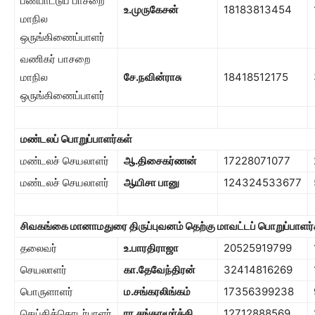
பண்பாட்டுப் பாசறை
உ.முருகேசன்
18183813454
மாநில
ஒருங்கிணைப்பாளர்
வணிகர் பாசறை
மாநில
சே.நவின்ராசு
18418512175
ஒருங்கிணைப்பாளர்
மண்டலப் பொறுப்பாளர்கள்
மண்டலச் செயலாளர்
ஆ.திசைகர்ணன்
17228071077
மண்டலச் செயலாளர்
ஆயிசா பானு
124324533677
சிவகங்கை மானாமதுரை திருப்புவனம் தெற்கு மாவட்டப் பொறுப்பாளர்
தலைவர்
உ.பாரதிராஜா
20525919799
செயலாளர்
கா.தேவேந்திரன்
32414816269
பொருளாளர்
ம.சங்கரலிங்கம்
17356399238
செய்தித்தொடர்பாளர்
ரா.சங்கரமூர்த்தி
12712888569