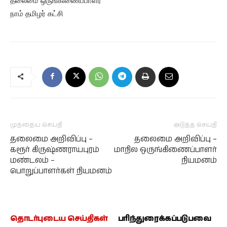
தலைமை ஒருங்கிணைப்பாளர்
நாம் தமிழர் கட்சி
முந்தைய செய்தி
அடுத்த செய்தி
தலைமை அறிவிப்பு –
தலைமை அறிவிப்பு –
கரூர் கிருஷ்ணராயபுரம்
மாநில ஒருங்கிணைப்பாளர்
மண்டலம் –
நியமனம்
பொறுப்பாளர்கள் நியமனம்
தொடர்புடைய செய்திகள்
பரிந்துரைக்கப்படுபவை