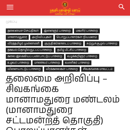
முகப்பு
தலைமைச் செய்திகள்
இளைஞர் பாசறை
மகளிர் பாசறை
மானாமதுரை
அறிவிப்புகள்
பொறுப்பாளர்கள் நியமனம்
வீரத்தமிழர் முன்னணி
குருதிக்கொடைப் பாசறை
சுற்றுச்சூழல் பாசறை
தகவல் தொழில்நுட்பப் பாசறை.
தமிழ் மீட்சிப் பாசறை
கலை இலக்கியப் பண்பாட்டுப் பாசறை
வழக்கறிஞர் பாசறை
உழவர் பாசறை
மாணவர் பாசறை
வணிகர் பாசறை
விளையாட்டுப் பாசறை
வீரக்கலைகள் பாசறை
சிவகங்கை மாவட்டம்
தலைமை அறிவிப்பு –
சிவகங்கை
மானாமதுரை மண்டலம்
(மானாமதுரை
சட்டமன்றத் தொகுதி)