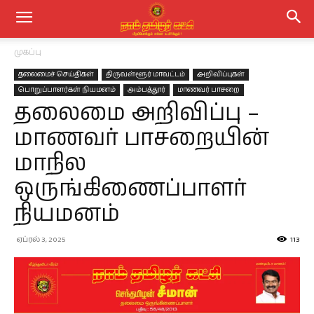
முகப்பு
தலைமைச் செய்திகள்
திருவள்ளூர் மாவட்டம்
அறிவிப்புகள்
பொறுப்பாளர்கள் நியமனம்
அம்பத்தூர்
மாணவர் பாசறை
தலைமை அறிவிப்பு –
மாணவர் பாசறையின்
மாநில
ஒருங்கிணைப்பாளர்
நியமனம்
ஏப்ரல் 3, 2025
113