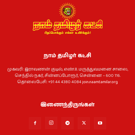
நாம் தமிழர் கட்சி
முகவரி: இராவணன் குடில், எண்.8. மருத்துவமனை சாலை,
செந்தில் நகர், சின்னப்போரூர், சென்னை – 600 116.
தொலைபேசி: +91 44 4380 4084
join.naamtamilar.org
இணைந்திருங்கள்