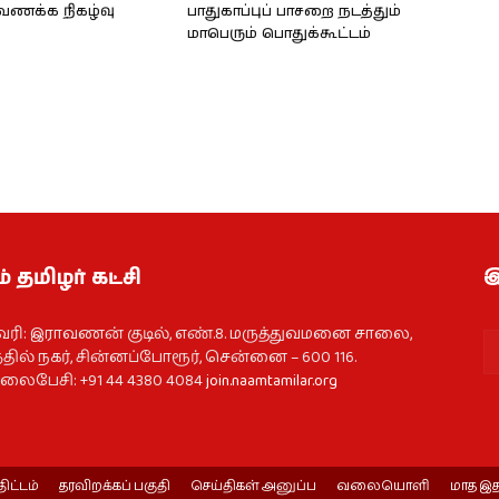
்வணக்க நிகழ்வு
பாதுகாப்புப் பாசறை நடத்தும்
மாபெரும் பொதுக்கூட்டம்
் தமிழர் கட்சி
இ
வரி: இராவணன் குடில், எண்.8. மருத்துவமனை சாலை,
தில் நகர், சின்னப்போரூர், சென்னை – 600 116.
ைபேசி: +91 44 4380 4084
join.naamtamilar.org
திட்டம்
தரவிறக்கப் பகுதி
செய்திகள் அனுப்ப
வலையொளி
மாத இத