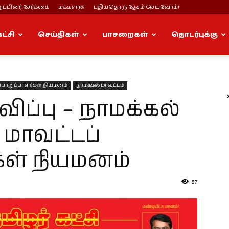
ப்பினர் சேர்க்கை
மக்களரசு
புதியதொரு தேசம் செய்வோம்!
கட்சி
செய்திகள்
பாசறைகள்
தொடர்புக்கு
ொறுப்பாளர்கள் நியமனம்
நாமக்கல் மாவட்டம்
்பு – நாமக்கல்
 மாவட்டப்
ள் நியமனம்
87