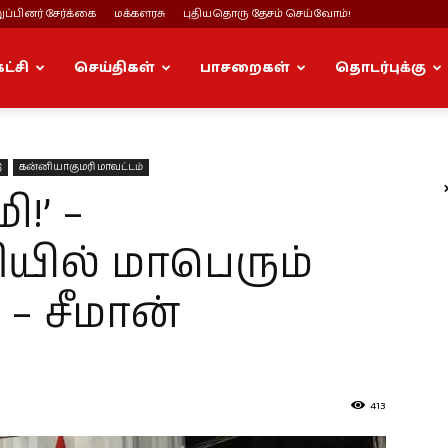
ப்பினர் சேர்க்கை
மக்களரசு
புதியதொரு தேசம் செய்வோம்!
கட்சி
செய்திகள்
பாசறைகள்
தொடர்புக்கு
ு
கன்னியாகுமரி மாவட்டம்
ி!’ –
யில் மாபெரும்
 – சீமான்
413