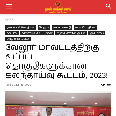
முகப்பு
தலைமைச் செய்திகள்
வேலூர்
அணைக்கட்டு
கட்சி செய்திகள்
காட்பாடி
கலந்தாய்வுக் கூட்டங்கள்
கீழ்வைத்தனன் குப்பம்
குடியாத்தம்
வேலூர் மாவட்டம்
வேலூர் மாவட்டத்திற்கு
உட்பட்ட
தொகுதிகளுக்கான
கலந்தாய்வு கூட்டம், 2023!
அக்டோபர் 15, 2023
189