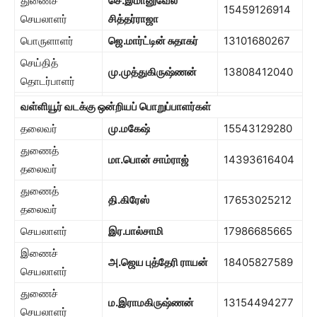
துணைச்
செ.இமானுவேல்
15459126914
செயலாளர்
சித்தர்ராஜா
பொருளாளர்
ஜெ.மார்ட்டின் சுதாகர்
13101680267
செய்தித்
மு.முத்துகிருஷ்ணன்
13808412040
தொடர்பாளர்
வள்ளியூர் வடக்கு ஒன்றியப் பொறுப்பாளர்கள்
தலைவர்
மு.மகேஷ்
15543129280
துணைத்
மா.பொன் சாம்ராஜ்
14393616404
தலைவர்
துணைத்
தி.கிரேஸ்
17653025212
தலைவர்
செயலாளர்
இர.பால்சாமி
17986685665
இணைச்
அ.ஜெய புத்தேரி ராயன்
18405827589
செயலாளர்
துணைச்
ம.இராமகிருஷ்ணன்
13154494277
செயலாளர்