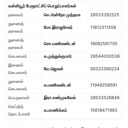
வள்ளியூர் பேரூராட்சிப் பொறுப்பாளர்கள்
தலைவர்
செ.அன்றோ முத்தரசு
26533292525
துணைத்
மோ.இராஜசேகர்
11812311558
தலைவர்
துணைத்
சொ.மணிகண்டன்
16092591705
தலைவர்
செயலாளர்
க.முத்துக்குமார்
26544030536
இணைச்
வே.ஜெகன்
00322360224
செயலாளர்
துணைச்
க.மணிகண்டன்
11949258591
செயலாளர்
பொருளாளர்
இரா.சண்முகவேல்
26533526848
செய்தித்
க.மாணிக்கம்
15618471993
தொடர்பாளர்