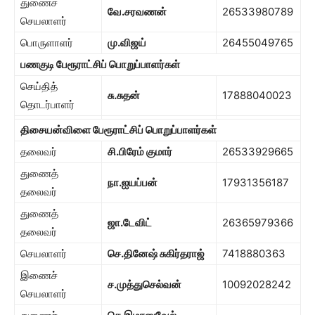
துணைச்
வே.சரவணன்
26533980789
செயலாளர்
பொருளாளர்
மு.விஜய்
26455049765
பணகுடி பேரூராட்சிப் பொறுப்பாளர்கள்
செய்தித்
சு.சுதன்
17888040023
தொடர்பாளர்
திசையன்விளை பேரூராட்சிப் பொறுப்பாளர்கள்
தலைவர்
சி.பிரேம் குமார்
26533929665
துணைத்
நா.ஐயப்பன்
17931356187
தலைவர்
துணைத்
ஜா.டேவிட்
26365979366
தலைவர்
செயலாளர்
செ.தினேஷ் சுகிர்தராஜ்
7418880363
இணைச்
ச.முத்துசெல்வன்
10092028242
செயலாளர்