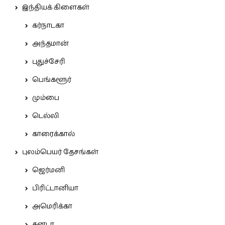
இந்தியக் கிளைகள்
கர்நாடகா
அந்தமான்
புதுச்சேரி
பெங்களூர்
மும்பை
டெல்லி
காரைக்கால்
புலம்பெயர் தேசங்கள்
ஜெர்மனி
பிரிட்டானியா
அமெரிக்கா
கனடா