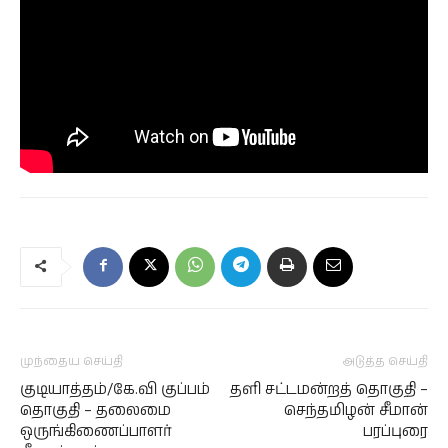
முந்தைய செய்தி
அடுத்த செய்தி
குடியாத்தம்/கே.வி குப்பம்
தளி சட்டமன்றத் தொகுதி –
தொகுதி – தலைமை
செந்தமிழன் சீமான்
ஒருங்கிணைப்பாளர்
பரப்புரை