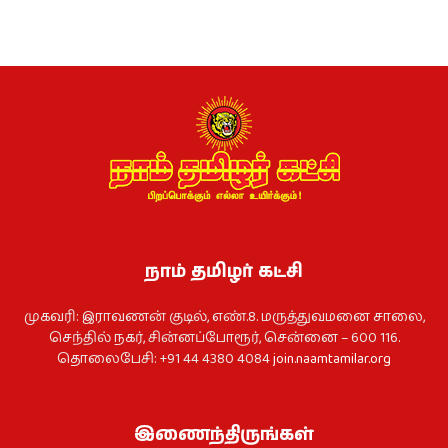
நாம் தமிழர் கட்சி
முகவரி: இராவணன் குடில், எண்.8. மருத்துவமனை சாலை,
செந்தில் நகர், சின்னப்போரூர், சென்னை – 600 116.
தொலைபேசி: +91 44 4380 4084
join.naamtamilar.org
இணைந்திருங்கள்