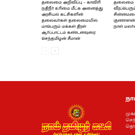
தலைமை அறிவிப்பு – காவிரி
தலைமை அற
நதிநீர் உரிமை மீட்க அனைத்து
வீரப்பெரும
அரசியல் கட்சிகளின்
சின்னமலை 
தலைவர்கள் தலைமையில்
குணாளன் 
மாபெரும் மக்கள் திரள்
நாள் மலர
ஆர்ப்பாட்டம் கண்டனவுரை:
செந்தமிழன் சீமான்
நாம
முக
செந்
தொல