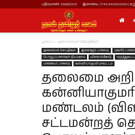
பதிவு எண் : 56/48/2013
இணைய : (+91) 9092529250 | உறு
நாம்
முகப்பு
தலைமைச் செய்திகள்
தமிழர்
தலைமைச் செய்திகள்
இளைஞர் பாசறை
மகளிர் பாச
பொறுப்பாளர்கள் நியமனம்
விளவங்கோடு
மருத்துவப்
மாணவர் பாசறை
கன்னியாகுமரி மாவட்டம்
கட்சி
தலைமை அறிவி
கன்னியாகுமர
மண்டலம் (வி
சட்டமன்றத் தொ