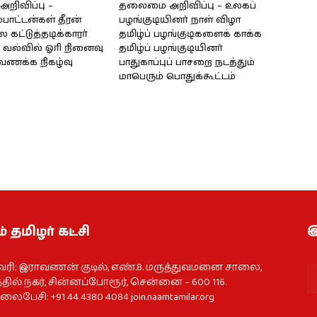
ிவிப்பு –
தலைமை அறிவிப்பு – உலகப்
்பாட்டன்கள் தீரன்
பழங்குடியினர் நாள் விழா
கட்டுத்தடிக்காரர்
தமிழ்ப் பழங்குடிகளைக் காக்க
வல்வில் ஓரி நினைவு
தமிழ்ப் பழங்குடியினர்
்வணக்க நிகழ்வு
பாதுகாப்புப் பாசறை நடத்தும்
மாபெரும் பொதுக்கூட்டம்
் தமிழர் கட்சி
இ
வரி: இராவணன் குடில், எண்.8. மருத்துவமனை சாலை,
தில் நகர், சின்னப்போரூர், சென்னை – 600 116.
ைபேசி: +91 44 4380 4084
join.naamtamilar.org