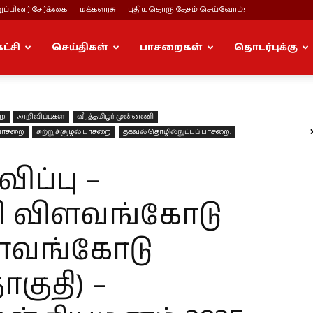
ப்பினர் சேர்க்கை
மக்களரசு
புதியதொரு தேசம் செய்வோம்!
கட்சி
செய்திகள்
பாசறைகள்
தொடர்புக்கு
றை
அறிவிப்புகள்
வீரத்தமிழர் முன்னணி
 பாசறை
சுற்றுச்சூழல் பாசறை
தகவல் தொழில்நுட்பப் பாசறை.
ப்பு –
ி விளவங்கோடு
ளவங்கோடு
குதி) –