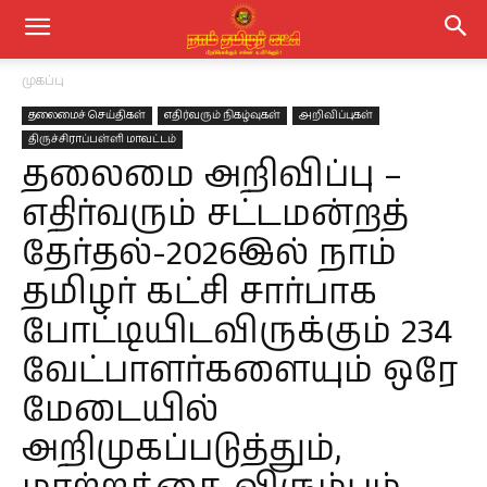
முகப்பு
தலைமைச் செய்திகள்
எதிர்வரும் நிகழ்வுகள்
அறிவிப்புகள்
திருச்சிராப்பள்ளி மாவட்டம்
தலைமை அறிவிப்பு –
எதிர்வரும் சட்டமன்றத்
தேர்தல்-2026இல் நாம்
தமிழர் கட்சி சார்பாக
போட்டியிடவிருக்கும் 234
வேட்பாளர்களையும் ஒரே
மேடையில்
அறிமுகப்படுத்தும்,