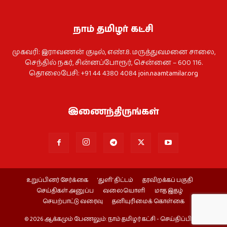
நாம் தமிழர் கட்சி
முகவரி: இராவணன் குடில், எண்.8. மருத்துவமனை சாலை,
செந்தில் நகர், சின்னப்போரூர், சென்னை – 600 116.
தொலைபேசி: +91 44 4380 4084
join.naamtamilar.org
இணைந்திருங்கள்
உறுப்பினர் சேர்க்கை
‘துளி’ திட்டம்
தரவிறக்கப் பகுதி
செய்திகள் அனுப்ப
வலையொளி
மாத இதழ்
செயற்பாட்டு வரைவு
தனியுரிமைக் கொள்கை
© 2026 ஆக்கமும் பேணலும்: நாம் தமிழர் கட்சி - செய்திப்பிரிவு