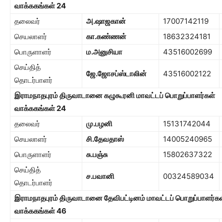
வாக்ககங்கள்
24
தலைவர்
அ.ஷாஜகான்
17007142119
செயலாளர்
கா.கண்ணன்
18632324181
பொருளாளர்
ம.அனுசியா
43516002699
செய்தித்
ஜே.ஜோசப்ஸ்டாலின்
43516002122
தொடர்பாளர்
இராமநாதபுரம் திருவாடானை கழுகூரனி மாவட்டப் பொறுப்பாளர்கள்
வாக்ககங்கள்
24
தலைவர்
மு.பழனி
15131742044
செயலாளர்
சி.தேவதாஸ்
14005240965
பொருளாளர்
சு.பஞ்சு
15802637322
செய்தித்
ச.பவானி
00324589034
தொடர்பாளர்
இராமநாதபுரம் திருவாடானை தேவிபட்டினம் மாவட்டப் பொறுப்பாளர்கள
வாக்ககங்கள்
46