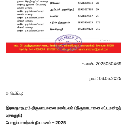
க.எண்: 2025050469
நாள்: 06.05.2025
அறிவிப்பு:
இராமநாதபுரம் திருவாடானை மண்டலம்
(திருவாடானை சட்டமன்றத்
தொகுதி)
பொறுப்பாளர்கள் நியமனம் – 2025