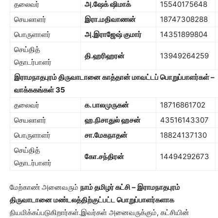
தலைவர்
அ.ஷேக் ஷிமாக்
15540175648
செயலாளர்
இரா.மதிவாணன்
18747308288
பொருளாளர்
அ.இராஜேஷ் குமார்
14351899804
செய்தித்
தி.ஹரிஹரன்
13949264259
தொடர்பாளர்
இராமநாதபுரம் திருவாடானை காத்தான் மாவட்டப் பொறுப்பாளர்கள் –
வாக்ககங்கள்
35
தலைவர்
க. பாலமுருகன்
18716861702
செயலாளர்
ஹ.நிசாதுல் ஹசன்
43516143307
பொருளாளர்
சா.மேகநாதன்
18824137130
செய்தித்
கோ.சந்திரன்
14494292673
தொடர்பாளர்
மேற்காண் அனைவரும்
நாம் தமிழர் கட்சி – இராமநாதபுரம்
திருவாடானை மண்டலத்திற்குட்பட்ட பொறுப்பாளர்களாக
நியமிக்கப்படுகிறார்கள்.இவர்கள் அனைவருக்கும், கட்சியின்