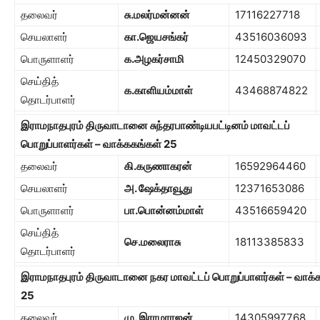
தலைவர்
சு.மலர்மன்னன்
17116227718
செயலாளர்
கா.ஜெயசங்கர்
43516036093
பொருளாளர்
க.அழகர்சாமி
12450329070
செய்தித்
க.காளியம்மாள்
43468874822
தொடர்பாளர்
இராமநாதபுரம் திருவாடானை சுந்தரபாண்டியபட்டினம் மாவட்டப்
பொறுப்பாளர்கள் – வாக்ககங்கள்
25
தலைவர்
கி.கருணாகரன்
16592964460
செயலாளர்
அ. ஷேக்தாவூது
12371653086
பொருளாளர்
பா.பொன்னம்மாள்
43516659420
செய்தித்
செ.மலைராசு
18113385833
தொடர்பாளர்
இராமநாதபுரம் திருவாடானை நகர மாவட்டப் பொறுப்பாளர்கள் – வாக்
25
தலைவர்
மு. இராமராஜன்
14305997768