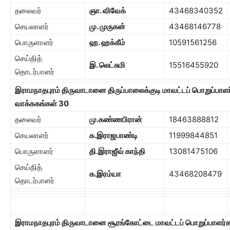
தலைவர்
ஞா. விவேக்
43468340352
செயலாளர்
மு. முருகன்
43468146778
பொருளாளர்
ஹ. ஹக்கீம்
10591561256
செய்தித்
இ. லெட்சுமி
15516455920
தொடர்பாளர்
இராமநாதபுரம் திருவாடானை திருப்பாலைக்குடி மாவட்டப் பொறுப்பாளர
வாக்ககங்கள்
30
தலைவர்
மு.கண்ணபிரான்
18463888812
செயலாளர்
க.இராஜபாண்டி
11999844851
பொருளாளர்
தி.இராஜீவ் காந்தி
13081475106
செய்தித்
க.இரம்யா
43468208479
தொடர்பாளர்
இராமநாதபுரம் திருவாடானை சூரங்கோட்டை மாவட்டப் பொறுப்பாளர்க