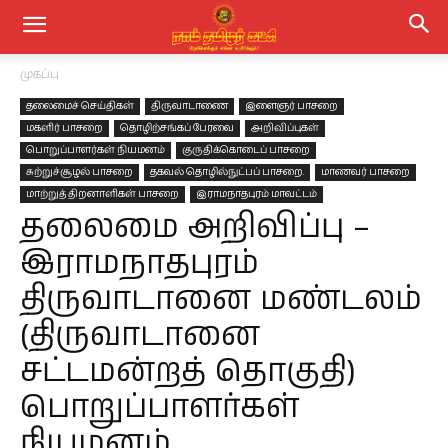
முகப்பு
தலைமைச் செய்திகள்
திருவாடாணை
இளைஞர் பாசறை
மகளிர் பாசறை
தொழிற்சங்கப் பேரவை
அறிவிப்புகள்
பொறுப்பாளர்கள் நியமனம்
குருதிக்கொடைப் பாசறை
சுற்றுச்சூழல் பாசறை
தகவல் தொழில்நுட்பப் பாசறை.
மாணவர் பாசறை
மாற்றுத் திறனாளிகள் பாசறை
இராமநாதபுரம் மாவட்டம்
தலைமை அறிவிப்பு –
இராமநாதபுரம்
திருவாடானை மண்டலம்
(திருவாடானை
சட்டமன்றத் தொகுதி)
பொறுப்பாளர்கள்
நியமனம்