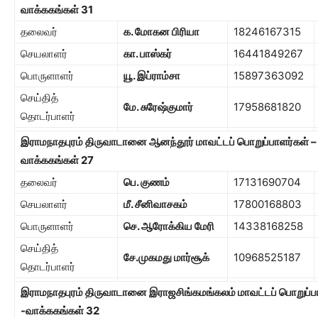
வாக்ககங்கள்
31
தலைவர்
க. மோகன பிரியா
18246167315
செயலாளர்
கா. பாஸ்கர்
16441849267
பொருளாளர்
யூ. இப்ராம்சா
15897363092
செய்தித்
மே. சுரேஷ்குமார்
17958681820
தொடர்பாளர்
இராமநாதபுரம் திருவாடானை ஆனந்தூர் மாவட்டப் பொறுப்பாளர்கள் –
வாக்ககங்கள்
27
தலைவர்
பெ. குணம்
17131690704
செயலாளர்
மீ. சீனிவாசகம்
17800168803
பொருளாளர்
செ. ஆரோக்கிய மேரி
14338168258
செய்தித்
சே.முகமது மார்சூக்
10968525187
தொடர்பாளர்
இராமநாதபுரம் திருவாடானை இராஜசிங்கமங்கலம் மாவட்டப் பொறுப்ப
-வாக்ககங்கள்
32