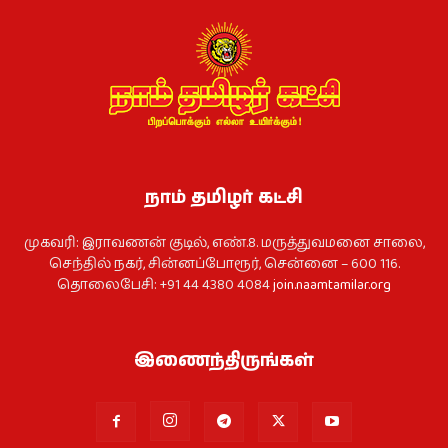
நாம் தமிழர் கட்சி
முகவரி: இராவணன் குடில், எண்.8. மருத்துவமனை சாலை,
செந்தில் நகர், சின்னப்போரூர், சென்னை – 600 116.
தொலைபேசி: +91 44 4380 4084
join.naamtamilar.org
இணைந்திருங்கள்