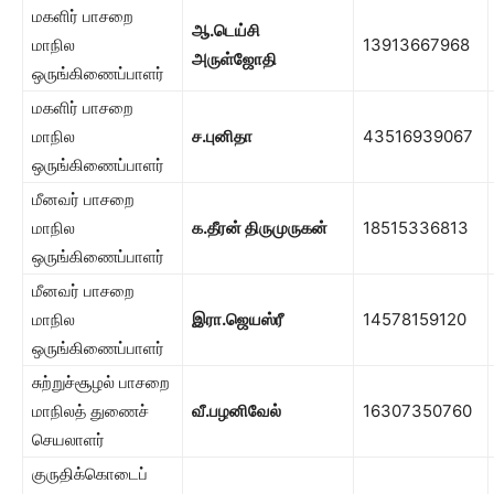
மகளிர் பாசறை
ஆ.டெய்சி
மாநில
13913667968
அருள்ஜோதி
ஒருங்கிணைப்பாளர்
மகளிர் பாசறை
மாநில
ச.புனிதா
43516939067
ஒருங்கிணைப்பாளர்
மீனவர் பாசறை
மாநில
க.தீரன் திருமுருகன்
18515336813
ஒருங்கிணைப்பாளர்
மீனவர் பாசறை
மாநில
இரா.ஜெயஸ்ரீ
14578159120
ஒருங்கிணைப்பாளர்
சுற்றுச்சூழல் பாசறை
மாநிலத் துணைச்
வீ.பழனிவேல்
16307350760
செயலாளர்
குருதிக்கொடைப்