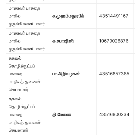
மாணவர் பாசறை
மாநில
சு.முஹம்மது ரபீக்
43514491167
ஒருங்கிணைப்பாளர்
மாணவர் பாசறை
மாநில
க.சுபாஷினி
10679026876
ஒருங்கிணைப்பாளர்
தகவல்
தொழில்நுட்பப்
பாசறை
பா.அறிவழகன்
43516657385
மாநிலத் துணைச்
செயலாளர்
தகவல்
தொழில்நுட்பப்
பாசறை
தி.மேகலா
43516800234
மாநிலத் துணைச்
செயலாளர்