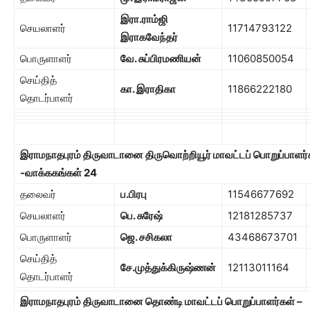
இரா.ராம்ஜி
செயலாளர்
11714793122
இராகவேந்தர்
பொருளாளர்
வே. சுப்பிரமணியன்
11060850054
செய்தித்
கா. இராதிகா
11866222180
தொடர்பாளர்
இராமநாதபுரம் திருவாடானை திருவொற்றியூர் மாவட்டப் பொறுப்பாளர்
-வாக்ககங்கள்
24
தலைவர்
ப.பிரபு
11546677692
செயலாளர்
பெ. சுரேஷ்
12181285737
பொருளாளர்
ஜெ. சசிகலா
43468673701
செய்தித்
சே.முத்துக்கிருஷ்ணன்
12113011164
தொடர்பாளர்
இராமநாதபுரம் திருவாடானை தொண்டி மாவட்டப் பொறுப்பாளர்கள் –