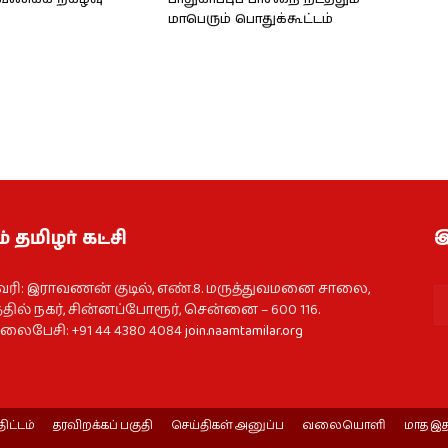
மாபெரும் பொதுக்கூட்டம்
் தமிழர் கட்சி
இ
வரி: இராவணன் குடில், எண்.8. மருத்துவமனை சாலை,
தில் நகர், சின்னப்போரூர், சென்னை – 600 116.
ைபேசி: +91 44 4380 4084
join.naamtamilar.org
திட்டம்
தரவிறக்கப் பகுதி
செய்திகள் அனுப்ப
வலையொளி
மாத இத