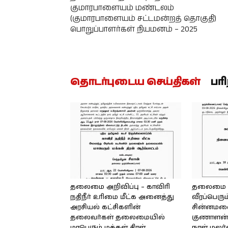
குமாரபாளையம் மண்டலம்
(குமாரபாளையம் சட்டமன்றத் தொகுதி)
பொறுப்பாளர்கள் நியமனம் – 2025
தொடர்புடைய செய்திகள்
பர
தலைமை அறிவிப்பு – காவிரி
தலைமை அற
நதிநீர் உரிமை மீட்க அனைத்து
வீரப்பெரும
அரசியல் கட்சிகளின்
சின்னமலை 
தலைவர்கள் தலைமையில்
குணாளன் 
மாபெரும் மக்கள் திரள்
நாள் மலர