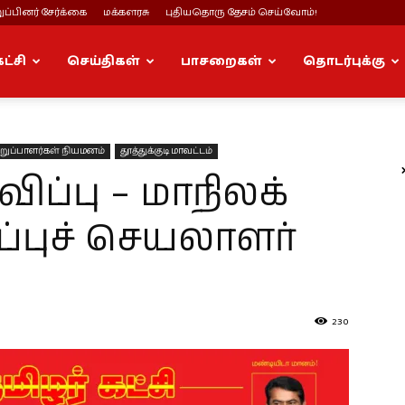
ப்பினர் சேர்க்கை
மக்களரசு
புதியதொரு தேசம் செய்வோம்!
கட்சி
செய்திகள்
பாசறைகள்
தொடர்புக்கு
ுப்பாளர்கள் நியமனம்
தூத்துக்குடி மாவட்டம்
்பு – மாநிலக்
புச் செயலாளர்
230