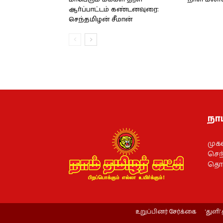
ஆர்ப்பாட்டம் கண்டனவுரை:
செந்தமிழன் சீமான்
நாம
முக
செந்
தொல
உறுப்பினர் சேர்க்கை
‘துளி’ 