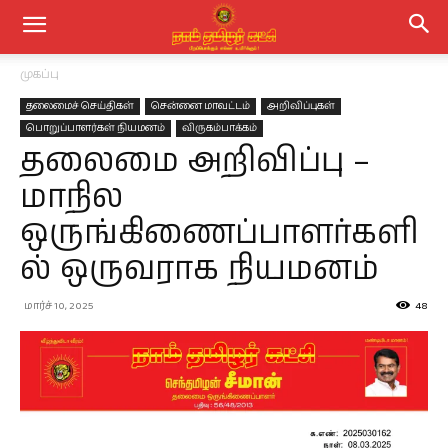
முகப்பு
தலைமைச் செய்திகள்
சென்னை மாவட்டம்
அறிவிப்புகள்
பொறுப்பாளர்கள் நியமனம்
விருகம்பாக்கம்
தலைமை அறிவிப்பு –
மாநில
ஒருங்கிணைப்பாளர்களி
ல் ஒருவராக நியமனம்
மார்ச் 10, 2025
48