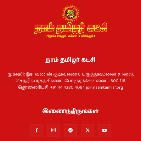
நாம் தமிழர் கட்சி
முகவரி: இராவணன் குடில், எண்.8. மருத்துவமனை சாலை,
செந்தில் நகர், சின்னப்போரூர், சென்னை – 600 116.
தொலைபேசி: +91 44 4380 4084
join.naamtamilar.org
இணைந்திருங்கள்