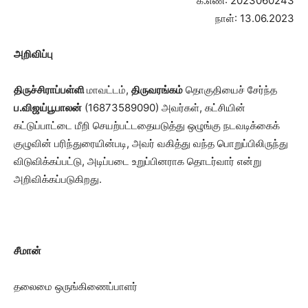
க.எண்: 2023060243
நாள்: 13.06.2023
அறிவிப்பு
திருச்சிராப்பள்ளி
மாவட்டம்,
திருவரங்கம்
தொகுதியைச் சேர்ந்த
ப.விஜய்பூபாலன்
(16873589090) அவர்கள், கட்சியின்
கட்டுப்பாட்டை மீறி செயற்பட்டதையடுத்து ஒழுங்கு நடவடிக்கைக்
குழுவின் பரிந்துரையின்படி, அவர் வகித்து வந்த பொறுப்பிலிருந்து
விடுவிக்கப்பட்டு, அடிப்படை உறுப்பினராக தொடர்வார் என்று
அறிவிக்கப்படுகிறது.
சீமான்
தலைமை ஒருங்கிணைப்பாளர்