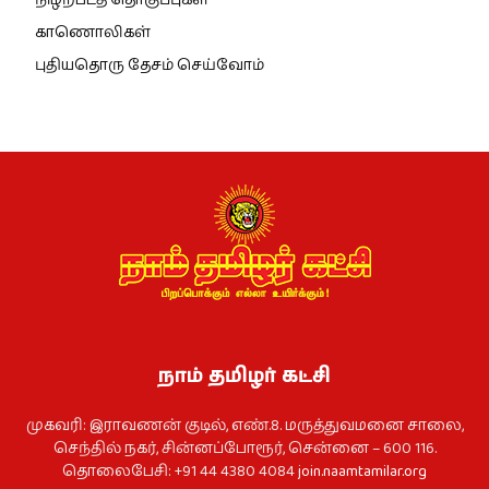
நிழற்படத் தொகுப்புகள்
காணொலிகள்
புதியதொரு தேசம் செய்வோம்
நாம் தமிழர் கட்சி
முகவரி: இராவணன் குடில், எண்.8. மருத்துவமனை சாலை,
செந்தில் நகர், சின்னப்போரூர், சென்னை – 600 116.
தொலைபேசி: +91 44 4380 4084
join.naamtamilar.org