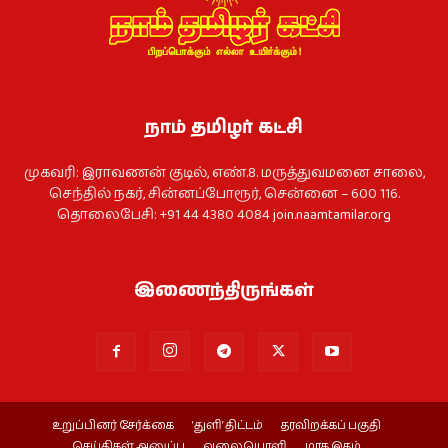
நாம் தமிழர் கட்சி
முகவரி: இராவணன் குடில், எண்.8. மருத்துவமனை சாலை,
செந்தில் நகர், சின்னப்போரூர், சென்னை – 600 116.
தொலைபேசி: +91 44 4380 4084
join.naamtamilar.org
இணைந்திருங்கள்
உறுப்பினர் சேர்க்கை
‘துளி’ திட்டம்
தரவிறக்கப் பகுதி
செய்திகள் அனுப்ப
வலையொளி
மாத இதழ்