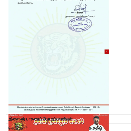
இளைஞர் பாசறைப் பொறுப்பாளர்கள்
செயலாளர்
க.சதீஷ்