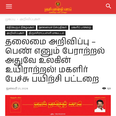
முகப்பு
அறிவிப்புகள்
எதிர்வரும் நிகழ்வுகள்
தலைமைச் செய்திகள்
மகளிர் பாசறை
அறிவிப்புகள்
திருச்சிராப்பள்ளி மாவட்டம்
தலைமை அறிவிப்பு –
பெண் எனும் பேராற்றல்
அதுவே உலகின்
உயிராற்றல்! மகளிர்
பேச்சு பயிற்சி பட்டறை
ஜனவரி 21, 2026
121