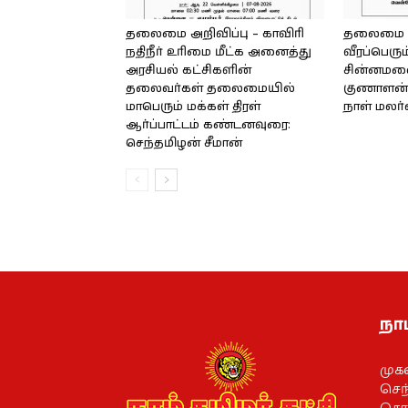
தலைமை அறிவிப்பு – காவிரி
தலைமை அற
நதிநீர் உரிமை மீட்க அனைத்து
வீரப்பெரும
அரசியல் கட்சிகளின்
சின்னமலை 
தலைவர்கள் தலைமையில்
குணாளன் 
மாபெரும் மக்கள் திரள்
நாள் மலர
ஆர்ப்பாட்டம் கண்டனவுரை:
செந்தமிழன் சீமான்
நாம
முக
செந்