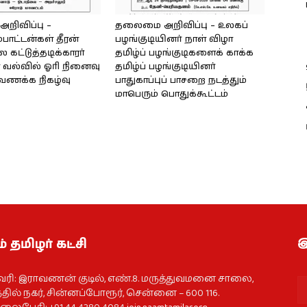
ிவிப்பு –
தலைமை அறிவிப்பு – உலகப்
்பாட்டன்கள் தீரன்
பழங்குடியினர் நாள் விழா
கட்டுத்தடிக்காரர்
தமிழ்ப் பழங்குடிகளைக் காக்க
வல்வில் ஓரி நினைவு
தமிழ்ப் பழங்குடியினர்
்வணக்க நிகழ்வு
பாதுகாப்புப் பாசறை நடத்தும்
மாபெரும் பொதுக்கூட்டம்
் தமிழர் கட்சி
இ
வரி: இராவணன் குடில், எண்.8. மருத்துவமனை சாலை,
தில் நகர், சின்னப்போரூர், சென்னை – 600 116.