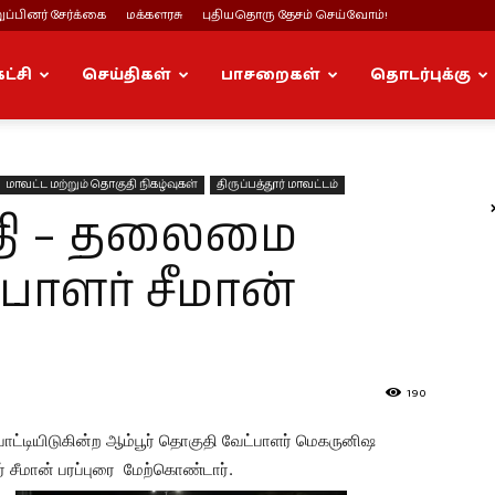
ப்பினர் சேர்க்கை
மக்களரசு
புதியதொரு தேசம் செய்வோம்!
கட்சி
செய்திகள்
பாசறைகள்
தொடர்புக்கு
மாவட்ட மற்றும் தொகுதி நிகழ்வுகள்
திருப்பத்தூர் மாவட்டம்
ுதி – தலைமை
ாளர் சீமான்
190
 போட்டியிடுகின்ற ஆம்பூர் தொகுதி வேட்பாளர் மெகருனிஷ
சீமான் பரப்புரை
மேற்கொண்டார்.