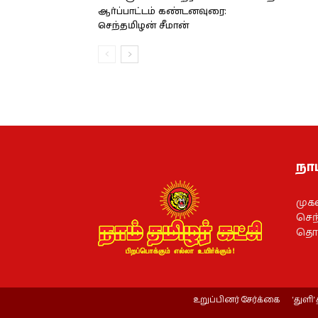
ஆர்ப்பாட்டம் கண்டனவுரை:
செந்தமிழன் சீமான்
நாம
முக
செந்
தொல
உறுப்பினர் சேர்க்கை
‘துளி’ 