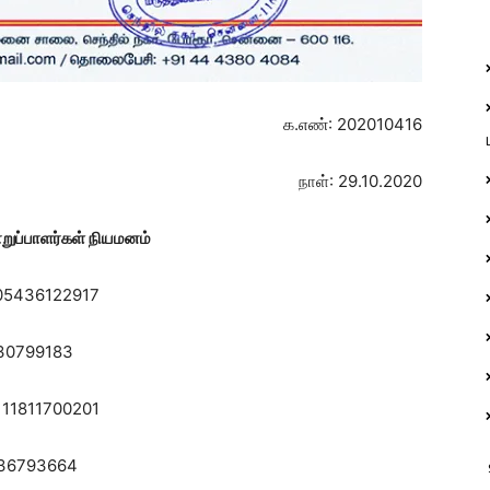
க.எண்: 202010416
நாள்: 29.10.2020
ுப்பாளர்கள் நியமனம்
6122917
30799183
 11811700201
436793664