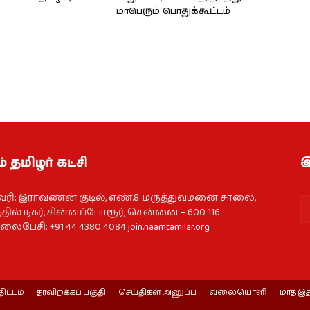
மாபெரும் பொதுக்கூட்டம்
் தமிழர் கட்சி
இ
வரி: இராவணன் குடில், எண்.8. மருத்துவமனை சாலை,
தில் நகர், சின்னப்போரூர், சென்னை – 600 116.
ைபேசி: +91 44 4380 4084
join.naamtamilar.org
திட்டம்
தரவிறக்கப் பகுதி
செய்திகள் அனுப்ப
வலையொளி
மாத இத