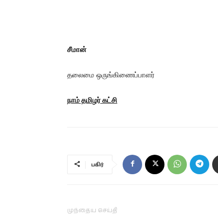
சீமான்
தலைமை ஒருங்கிணைப்பாளர்
நாம் தமிழர் கட்சி
பகிர்
முந்தைய செய்தி