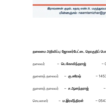
தலைமை அறிவிப்பு:
ஜோலார்பேட்டை தொகுதிப்
பொற
தலைவர் –
பெ.கோவிந்தராஜ்
– 0543
துணைத் தலைவர் –
கு.சுரேஷ்
– 145
துணைத் தலைவர் –
ச.ஆனந்தராஜ்
–
செயலாளர் –
ம.இரவீந்திரன்
– 05