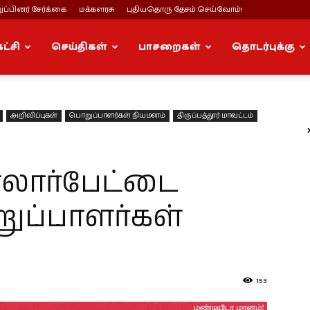
ப்பினர் சேர்க்கை
மக்களரசு
புதியதொரு தேசம் செய்வோம்!
கட்சி
செய்திகள்
பாசறைகள்
தொடர்புக்கு
அறிவிப்புகள்
பொறுப்பாளர்கள் நியமனம்
திருப்பத்தூர் மாவட்டம்
ோலார்பேட்டை
ுப்பாளர்கள்
153