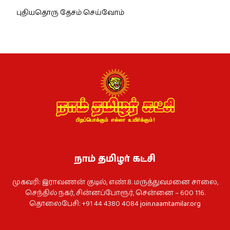
புதியதொரு தேசம் செய்வோம்
நாம் தமிழர் கட்சி
முகவரி: இராவணன் குடில், எண்.8. மருத்துவமனை சாலை,
செந்தில் நகர், சின்னப்போரூர், சென்னை – 600 116.
தொலைபேசி: +91 44 4380 4084
join.naamtamilar.org