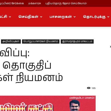
ப்பினர் சேர்க்கை
மக்களரசு
புதியதொரு தேசம் செய்வோம்!
கட்சி
செய்திகள்
பாசறைகள்
தொடர்புக்கு
அறிவிப்புகள்
பொறுப்பாளர்கள் நியமனம்
இராமநாதபுரம் மாவட்டம்
ப்பு:
தொகுதிப்
ள் நியமனம்
135