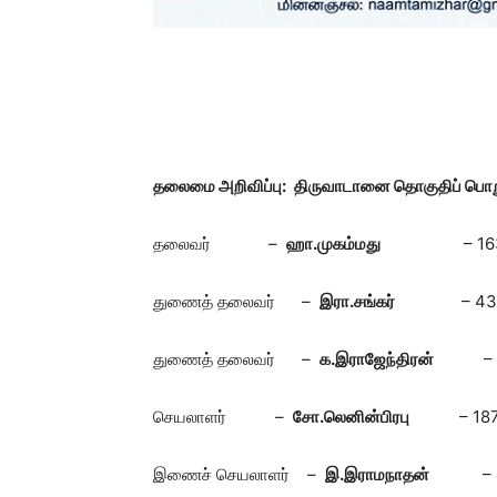
தலைமை அறிவிப்பு:
திருவாடானை தொகுதிப்
பொற
தலைவர் –
ஹா.முகம்மது
– 1636
துணைத் தலைவர் –
இரா.சங்கர்
– 4
துணைத் தலைவர் –
க.இராஜேந்திரன்
–
செயலாளர் –
சோ.லெனின்பிரபு
– 18
இணைச் செயலாளர் –
இ.இராமநாதன்
–