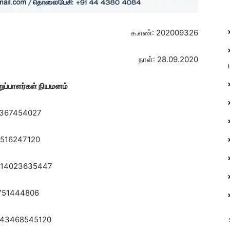
க.எண்: 202009326
நாள்: 28.09.2020
ுப்பாளர்கள் நியமனம்
7454027
3516247120
 14023635447
751444806
 43468545120