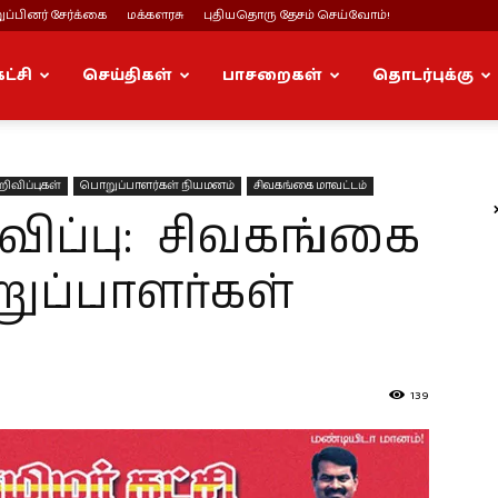
ப்பினர் சேர்க்கை
மக்களரசு
புதியதொரு தேசம் செய்வோம்!
கட்சி
செய்திகள்
பாசறைகள்
தொடர்புக்கு
ிவிப்புகள்
பொறுப்பாளர்கள் நியமனம்
சிவகங்கை மாவட்டம்
ப்பு: சிவகங்கை
ுப்பாளர்கள்
139