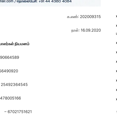
க.எண்: 202009315
நாள்: 16.09.2020
பாளர்கள் நியமனம்
664589
556490920
 25492364545
4478005166
ன்
– 67021751621