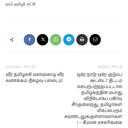
நாம் தமிழர் கட்சி
முந்தைய செய்தி
அடுத்த செய்தி
வீர தமிழச்சி செங்கொடி வீர
ஒரே நாடு! ஒரே குடும்ப
வணக்கம் நிகழ்வு-பல்லடம்
அட்டை!’ திட்டம்
செயற்படுத்தப்பட்டால்
தமிழகத்தின் பொது
விநியோகப் பகிர்வு
சீர்குலைந்து, தமிழர்கள்
மிகப்பெரும்
சுரண்டலுக்குள்ளாவார்கள்
! – சீமான் எச்சரிக்கை