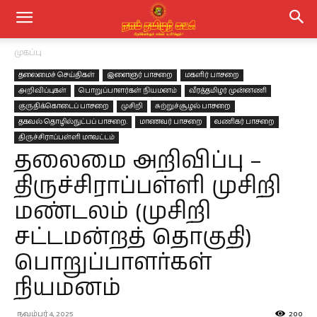
முகப்பு
தலைமைச் செய்திகள்
இளைஞர் பாசறை
மகளிர் பாசறை
அறிவிப்புகள்
பொறுப்பாளர்கள் நியமனம்
வீரத்தமிழர் முன்னணி
குருதிக்கொடைப் பாசறை
முசிறி
சுற்றுச்சூழல் பாசறை
தகவல் தொழில்நுட்பப் பாசறை.
மாணவர் பாசறை
வணிகர் பாசறை
திருச்சிராப்பள்ளி மாவட்டம்
தலைமை அறிவிப்பு –
திருச்சிராப்பள்ளி முசிறி
மண்டலம் (முசிறி
சட்டமன்றத் தொகுதி)
பொறுப்பாளர்கள்
நியமனம்
நவம்பர் 4, 2025
200