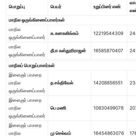
வா
பொறுப்பு
பெயர்
உறுப்பினர் எண்
எண
மாநில ஒருங்கிணைப்பாளர்கள்
மாநில
சு. கனகலிங்கம்
12219544309
24
ஒருங்கிணைப்பாளர்
மாநில
தீபா கஸ்தூரிராஜன்
16585870407
24
ஒருங்கிணைப்பாளர்
மாநிலப் பொறுப்பாளர்கள்
இளைஞர் பாசறை
மாநில
த சக்திவேல்
14208856551
23
ஒருங்கிணைப்பாளர்
இளைஞர் பாசறை
மாநில
பெ மணி
10830499078
20
ஒருங்கிணைப்பாளர்
இளைஞர் பாசறை
மாநில
மு செல்வம்
16454863076
17