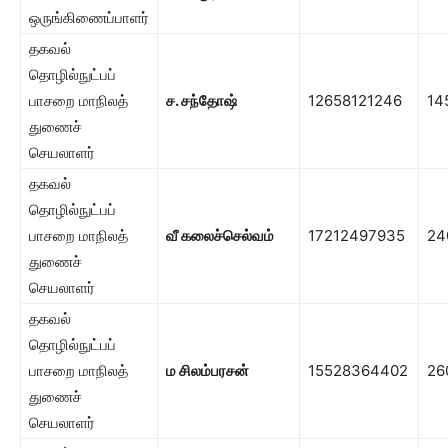
ஒருங்கிணைப்பாளர்
தகவல்
தொழில்நுட்பப்
பாசறை மாநிலத்
ச. சந்தோஷ்
12658121246
14
துணைச்
செயலாளர்
தகவல்
தொழில்நுட்பப்
பாசறை மாநிலத்
வீ கலைச்செல்வம்
17212497935
24
துணைச்
செயலாளர்
தகவல்
தொழில்நுட்பப்
பாசறை மாநிலத்
ம சிலம்பரசன்
15528364402
26
துணைச்
செயலாளர்