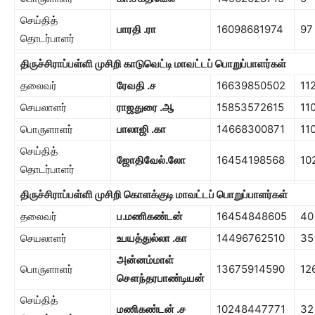
செய்தித்
பாரதி .ரா
16098681974
97
தொடர்பாளர்
திருச்சிராப்பள்ளி முசிறி காடுவெட்டி மாவட்டப் பொறுப்பாளர்கள்
தலைவர்
ரேவதி .ச
16639850502
11
செயலாளர்
ராஜதுரை
.
ஆ
15853572615
11
பொருளாளர்
பாலாஜி
.
கா
14668300871
11
செய்தித்
ஜோதிவேல்.லோ
16454198568
10
தொடர்பாளர்
திருச்சிராப்பள்ளி முசிறி கொளக்குடி மாவட்டப் பொறுப்பாளர்கள்
தலைவர்
ப.மணிகண்டன்
16454848605
40
செயலாளர்
உபயத்துல்லா
.
கா
14496762510
35
அன்னம்மாள்
பொருளாளர்
13675914590
12
சௌந்தரபாண்டியன்
செய்தித்
மணிகண்டன் .ச
10248447771
32