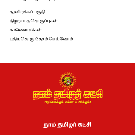
தரவிறக்கப் பகுதி
நிழற்படத் தொகுப்புகள்
காணொலிகள்
புதியதொரு தேசம் செய்வோம்
நாம் தமிழர் கட்சி