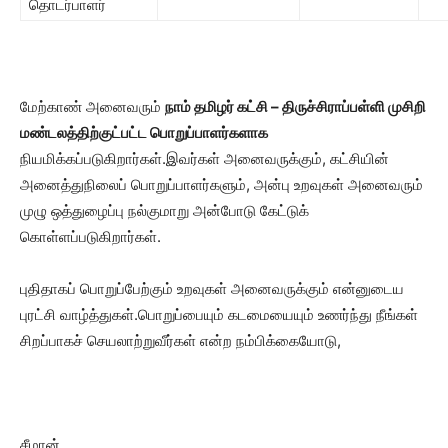
தொடர்பாளர்
மேற்காண் அனைவரும்
நாம் தமிழர் கட்சி – திருச்சிராப்பள்ளி முசிறி
மண்டலத்திற்குட்பட்ட பொறுப்பாளர்களாக
நியமிக்கப்படுகிறார்கள்.இவர்கள் அனைவருக்கும், கட்சியின்
அனைத்துநிலைப் பொறுப்பாளர்களும், அன்பு உறவுகள் அனைவரும்
முழு ஒத்துழைப்பு நல்குமாறு அன்போடு கேட்டுக்
கொள்ளப்படுகிறார்கள்.
புதிதாகப் பொறுப்பேற்கும் உறவுகள் அனைவருக்கும் என்னுடைய
புரட்சி வாழ்த்துகள்.பொறுப்பையும் கடமையையும் உணர்ந்து நீங்கள்
சிறப்பாகச் செயலாற்றுவீர்கள் என்ற நம்பிக்கையோடு,
சீமான்