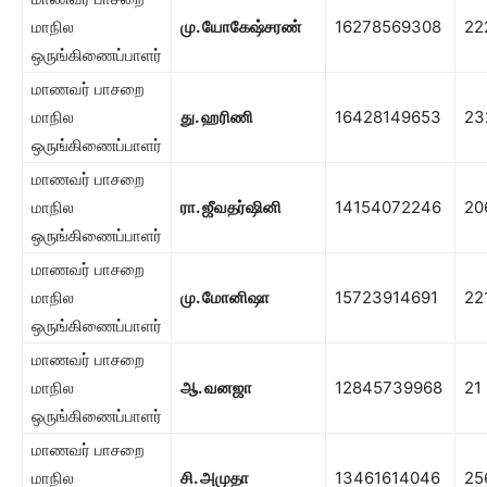
மாநில
மு. யோகேஷ்சரண்
16278569308
22
ஒருங்கிணைப்பாளர்
மாணவர் பாசறை
மாநில
து. ஹரிணி
16428149653
23
ஒருங்கிணைப்பாளர்
மாணவர் பாசறை
மாநில
ரா. ஜீவதர்ஷினி
14154072246
20
ஒருங்கிணைப்பாளர்
மாணவர் பாசறை
மாநில
மு. மோனிஷா
15723914691
22
ஒருங்கிணைப்பாளர்
மாணவர் பாசறை
மாநில
ஆ. வனஜா
12845739968
21
ஒருங்கிணைப்பாளர்
மாணவர் பாசறை
மாநில
சி. அமுதா
13461614046
25