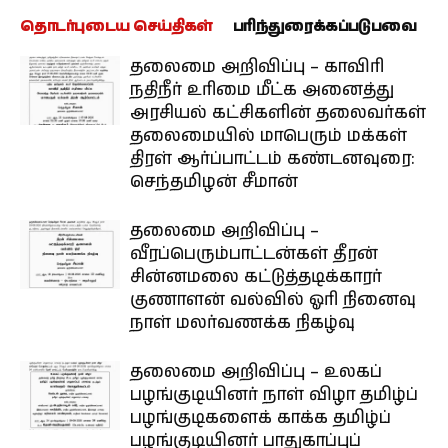
தொடர்புடைய செய்திகள்
பரிந்துரைக்கப்படுபவை
தலைமை அறிவிப்பு – காவிரி
நதிநீர் உரிமை மீட்க அனைத்து
அரசியல் கட்சிகளின் தலைவர்கள்
தலைமையில் மாபெரும் மக்கள்
திரள் ஆர்ப்பாட்டம் கண்டனவுரை:
செந்தமிழன் சீமான்
தலைமை அறிவிப்பு –
வீரப்பெரும்பாட்டன்கள் தீரன்
சின்னமலை கட்டுத்தடிக்காரர்
குணாளன் வல்வில் ஓரி நினைவு
நாள் மலர்வணக்க நிகழ்வு
தலைமை அறிவிப்பு – உலகப்
பழங்குடியினர் நாள் விழா தமிழ்ப்
பழங்குடிகளைக் காக்க தமிழ்ப்
பழங்குடியினர் பாதுகாப்புப்