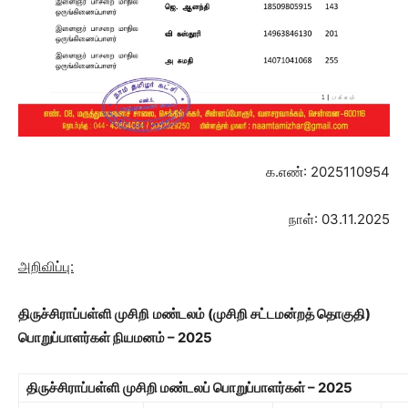
க.எண்: 2025110954
நாள்: 03.11.2025
அறிவிப்பு:
திருச்சிராப்பள்ளி முசிறி
மண்டலம்
(முசிறி சட்டமன்றத் தொகுதி)
பொறுப்பாளர்கள் நியமனம் – 2025
திருச்சிராப்பள்ளி முசிறி மண்டலப் பொறுப்பாளர்கள் –
2025