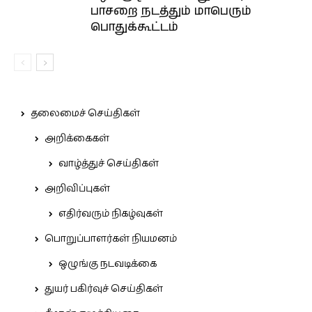
பாசறை நடத்தும் மாபெரும்
பொதுக்கூட்டம்
தலைமைச் செய்திகள்
அறிக்கைகள்
வாழ்த்துச் செய்திகள்
அறிவிப்புகள்
எதிர்வரும் நிகழ்வுகள்
பொறுப்பாளர்கள் நியமனம்
ஒழுங்கு நடவடிக்கை
துயர் பகிர்வுச் செய்திகள்