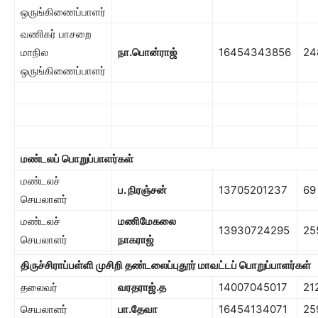
ஒருங்கிணைப்பாளர்
வணிகர் பாசறை
மாநில
நா.பொன்ராஜ்
16454343856
24
ஒருங்கிணைப்பாளர்
மண்டலப் பொறுப்பாளர்கள்
மண்டலச்
ப. நிரஞ்சன்
13705201237
69
செயலாளர்
மண்டலச்
மணிமேகலை
13930724295
25
செயலாளர்
நாகராஜ்
திருச்சிராப்பள்ளி முசிறி தண்டலைப்புதூர் மாவட்டப் பொறுப்பாளர்கள்
தலைவர்
வரதராஜ்.த
14007045017
21
செயலாளர்
பா.தேவா
16454134071
25