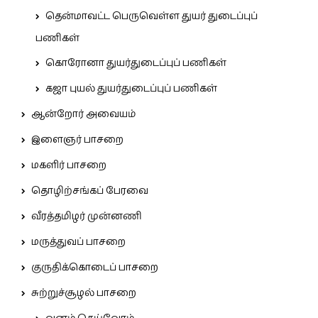
தென்மாவட்ட பெருவெள்ள துயர் துடைப்புப்
பணிகள்
கொரோனா துயர்துடைப்புப் பணிகள்
கஜா புயல் துயர்துடைப்புப் பணிகள்
ஆன்றோர் அவையம்
இளைஞர் பாசறை
மகளிர் பாசறை
தொழிற்சங்கப் பேரவை
வீரத்தமிழர் முன்னணி
மருத்துவப் பாசறை
குருதிக்கொடைப் பாசறை
சுற்றுச்சூழல் பாசறை