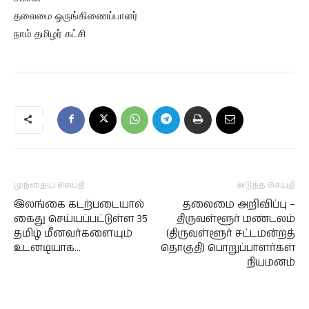
தலைமை ஒருங்கிணைப்பாளர்
நாம் தமிழர் கட்சி
முந்தைய செய்தி
அடுத்த செய்தி
இலங்கை கடற்படையால்
தலைமை அறிவிப்பு –
கைது செய்யப்பட்டுள்ள 35
திருவள்ளூர் மண்டலம்
தமிழ் மீனவர்களையும்
(திருவள்ளூர் சட்டமன்றத்
உடனடியாக…
தொகுதி) பொறுப்பாளர்கள்
நியமனம்