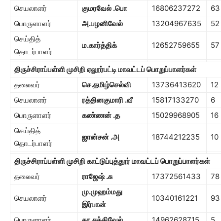
செயலாளர்
குமரவேல் .பொ
16806237272
63
பொருளாளர்
அ.பழனிவேல்
13204967635
52
செய்தித்
ம.கார்த்திக்
12652759655
57
தொடர்பாளர்
திருச்சிராப்பள்ளி முசிறி ஏலூர்பட்டி மாவட்டப் பொறுப்பாளர்கள்
தலைவர்
செ.தமிழ்செல்வி
13736413620
12
செயலாளர்
ரத்தினகுமாரி
.
வீ
15817133270
6
பொருளாளர்
கண்ணன்
.
த
15029968905
16
செய்தித்
ஜான்சன் .அ
18744212235
10
தொடர்பாளர்
திருச்சிராப்பள்ளி முசிறி காட்டுப்புத்தூர் மாவட்டப் பொறுப்பாளர்கள்
தலைவர்
ராஜேஷ் .சு
17372561433
78
மு.முஹம்மது
செயலாளர்
10340161221
93
இர்பான்
பொருளாளர்
கா.சக்திவேல்
14962628715
5