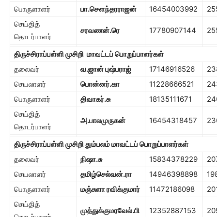
பொருளாளர்
பா.சௌந்தரராஜன்
16454003992
25
செய்தித்
சரவணன்.ரெ
17780907144
25
தொடர்பாளர்
திருச்சிராப்பள்ளி முசிறி
மாவட்டப் பொறுப்பாளர்கள்
தலைவர்
வ.ஜான் புஷ்பராஜ்
17146916526
23
செயலாளர்
பொன்னர்.கா
11228666521
24
பொருளாளர்
திவாகர்.சு
18135111671
24
செய்தித்
அ.பாலமுருகன்
16454318457
23
தொடர்பாளர்
திருச்சிராப்பள்ளி முசிறி தும்பலம் மாவட்டப் பொறுப்பாளர்கள்
தலைவர்
நிஷா.சு
15834378229
20
செயலாளர்
தமிழ்செல்வன்.ரா
14946398898
19
பொருளாளர்
மஞ்சுளா ரவிக்குமார்
11472186098
20
செய்தித்
முத்துக்குமரவேல்.பி
12352887153
20
தொடர்பாளர்