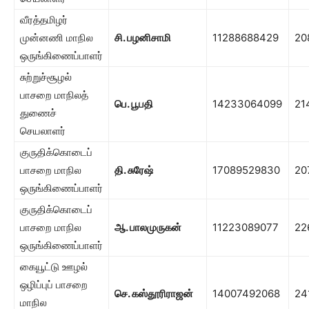
வீரத்தமிழர்
முன்னணி மாநில
சி. பழனிசாமி
11288688429
20
ஒருங்கிணைப்பாளர்
சுற்றுச்சூழல்
பாசறை மாநிலத்
பெ. பூபதி
14233064099
21
துணைச்
செயலாளர்
குருதிக்கொடைப்
பாசறை மாநில
தி. சுரேஷ்
17089529830
20
ஒருங்கிணைப்பாளர்
குருதிக்கொடைப்
பாசறை மாநில
ஆ. பாலமுருகன்
11223089077
22
ஒருங்கிணைப்பாளர்
கையூட்டு ஊழல்
ஒழிப்புப் பாசறை
செ. கஸ்தூரிராஜன்
14007492068
24
மாநில