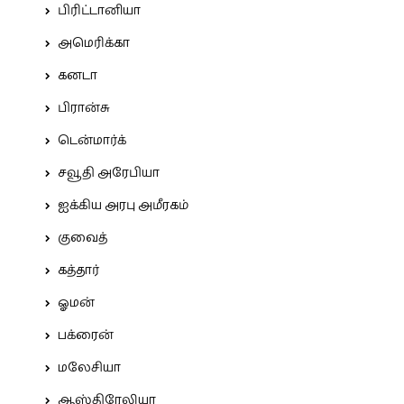
பிரிட்டானியா
அமெரிக்கா
கனடா
பிரான்சு
டென்மார்க்
சவூதி அரேபியா
ஐக்கிய அரபு அமீரகம்
குவைத்
கத்தார்
ஓமன்
பக்ரைன்
மலேசியா
ஆஸ்திரேலியா