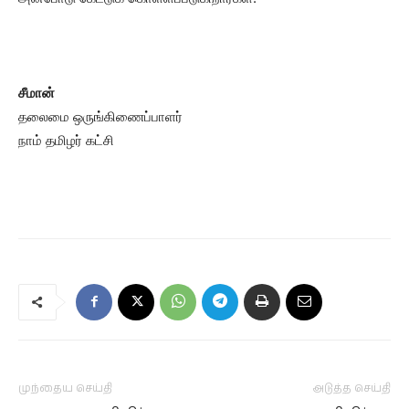
சீமான்
தலைமை ஒருங்கிணைப்பாளர்
நாம் தமிழர் கட்சி
முந்தைய செய்தி
அடுத்த செய்தி