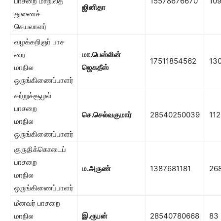
பாசறை மாநிலத்
15578676670
10
ஜினிதா
துணைச்
செயலாளர்
வழக்கறிஞர் பாச​
றை
மா.பெஸ்லின்
17511854562
13
மாநில
ஜெகதீஸ்
ஒருங்கிணைப்பாளர்
சுற்றுச்சூழல்
பாசறை
செ.செல்வகுமார்
28540250039
112
மாநில
ஒருங்கிணைப்பாளர்
குருதிக்கொடைப்
பாசறை
ம.அருண்
1387681181
26
மாநில
ஒருங்கிணைப்பாளர்
மீனவர் பாச​றை
மாநில
இ.ரூபன்
28540780668
83