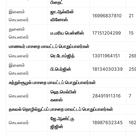
பிறைட்
இணைச்
ஜா.ஆல்வின்
16996837810
21
செயலாளர்
வினோஸ்
துணைச்
ம.மரிய பென்னிஸ்
17151204299
15
செயலாளர்
மாணவர் பாசறை
மாவட்டப் பொறுப்பாளர்கள்
செயலாளர்
ரெ.டோம்ஜித்
13011964151
26
இணைச்
பி.பெர்ஜின்
18134030339
25
செயலாளர்
சுற்றுச்சூழல் பாசறை
மாவட்டப் பொறுப்பாளர்கள்
ஹெ.மெல்பின்
செயலாளர்
28491911316
7
கலாஸ்
தகவல் தொழில்நுட்பப் பாசறை
மாவட்டப் பொறுப்பாளர்கள்
ஜே.ஆண்ட்ரு
செயலாளர்
18987632345
16
ஜிஜின்