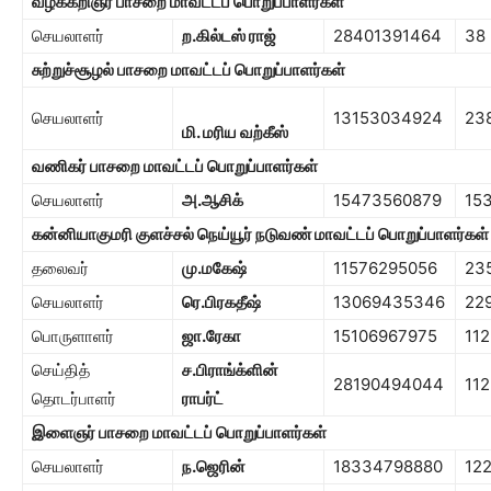
வழக்கறிஞர் பாச
றை
மாவட்டப் பொறுப்பாளர்கள்
செயலாளர்
ற.கில்டஸ் ராஜ்
28401391464
38
சுற்றுச்சூழல் பாசறை
மாவட்டப் பொறுப்பாளர்கள்
செயலாளர்
13153034924
23
மி. மரிய வற்கீஸ்
வணிகர் பாசறை
மாவட்டப் பொறுப்பாளர்கள்
செயலாளர்
அ.ஆசிக்
15473560879
15
கன்னியாகுமரி குளச்சல் நெய்யூர் நடுவண்
மாவட்டப் பொறுப்பாளர்கள்
தலைவர்
மு.ம
கேஷ்
11576295056
23
செயலாளர்
ரெ.பிரகதீஷ்
13069435346
22
பொருளாளர்
ஜா.ரேகா
15106967975
112
செய்தித்
ச.பிராங்க்ளின்
28190494044
112
தொடர்பாளர்
ராபர்ட்
இளைஞர் பாசறை
மாவட்டப் பொறுப்பாளர்கள்
செயலாளர்
ந.ஜெரின்
18334798880
12