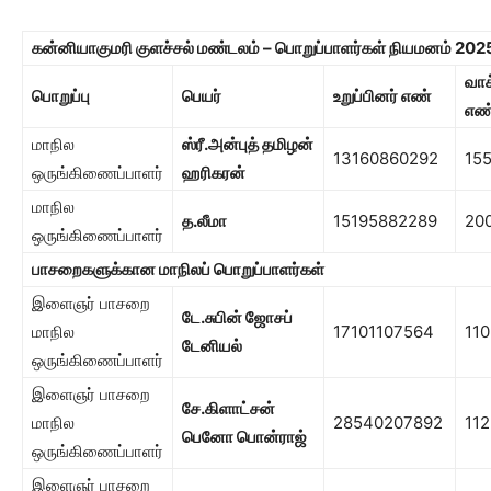
கன்னியாகுமரி குளச்சல் மண்டலம் – பொறுப்பாளர்கள் நியமனம் 202
வா
பொறுப்பு
பெயர்
உறுப்பினர் எண்
எண
மாநில
ஸ்ரீ.அன்புத் தமிழன்
13160860292
15
ஒருங்கிணைப்பாளர்
ஹரிகரன்
மாநில
த.லீமா
15195882289
20
ஒருங்கிணைப்பாளர்
பாசறைகளுக்கான மாநிலப் பொறுப்பாளர்கள்
இளைஞர் பாசறை
டே.சுபின் ஜோசப்
மாநில
17101107564
110
டேனியல்
ஒருங்கிணைப்பாளர்
இளைஞர் பாசறை
சே.கிளாட்சன்
மாநில
28540207892
112
பெனோ பொன்ராஜ்
ஒருங்கிணைப்பாளர்
இளைஞர் பாசறை