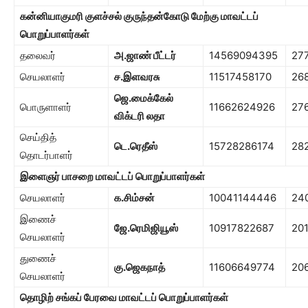
கன்னியாகுமரி குளச்சல் குருந்தன்கோடு மேற்கு
மாவட்டப்
பொறுப்பாளர்கள்
தலைவர்
அ.ஜாண் பீட்டர்
14569094395
27
செயலாளர்
ச.இளவரசு
11517458170
26
ஜெ.மைக்கேல்
பொருளாளர்
11662624926
27
விக்டரி லதா
செய்தித்
டெ.ரெதீஸ்
15728286174
28
தொடர்பாளர்
இளைஞர் பாசறை
மாவட்டப் பொறுப்பாளர்கள்
செயலாளர்
க.சிம்சன்
10041144446
24
இணைச்
ஜே.ரெமிஜியூஸ்
10917822687
20
செயலாளர்
துணைச்
கு.ஜெகநாத்
11606649774
20
செயலாளர்
தொழிற் சங்கப் பேரவை மாவட்டப் பொறுப்பாளர்கள்