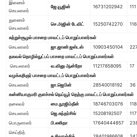
இணைச்
ஜே.யூஜின்
16731202942
111
செயலாளர்
துணைச்
செ.அஜின் டேவிட்
15250742270
116
செயலாளர்
சுற்றுச்சூழல் பாசறை
மாவட்டப் பொறுப்பாளர்கள்
செயலாளர்
ஜா.ஜாண் ஜஸ்டஸ்
10903450104
22
தகவல் தொழில்நுட்பப் பாசறை
மாவட்டப் பொறுப்பாளர்கள்
செயலாளர்
வ.வினு ஆன்றோ
11217858095
17
வழக்கறிஞர் பாச
றை
மாவட்டப் பொறுப்பாளர்கள்
செயலாளர்
ஜா.ஜெபின்
28540018192
36
கன்னியாகுமரி குளச்சல் நெய்யூர் தெற்கு
மாவட்டப் பொறுப்பாளர்கள்
தலைவர்
மை.நூஜிம்தீன்
18746703076
118
செயலாளர்
ஜெ.சுந்தர்சிங்
15208192507
117
பொருளாளர்
பி.லலிதா
17640444857
23
செய்தித்
சு.சிவரஞ்சித்
28401986608
24