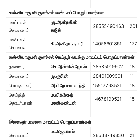
கன்னியாகுமரி குளச்சல் மண்டலப் பொறுப்பாளர்கள்
மண்டலச்
சூ.ஆன்றலின்
28555490463
20
செயலாளர்
சுஜித்
மண்டலச்
கி.அனிதா குமாரி
14058601861
17
செயலாளர்
கன்னியாகுமரி குளச்சல் நெய்யூர் வடக்கு
மாவட்டப் பொறுப்பாளர்கள்
தலைவர்
செ.ஆல்வின்ஜோஸ்
28535919602
18
செயலாளர்
மு.ரூபின்
28401009961
11
பொருளாளர்
அ.பிறேமலா சாந்தி
15517763521
18
செய்தித்
ம.விக்னேஷ்
14678199521
15
தொடர்பாளர்
மணிகண்டன்
இளைஞர் பாசறை
மாவட்டப் பொறுப்பாளர்கள்
மா.ஜெயபால்
செயலாளர்
28538749830
21