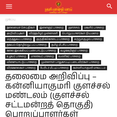
முகப்பு
தலைமைச் செய்திகள்
இளைஞர் பாசறை
குளச்சல்
மகளிர் பாசறை
அறிவிப்புகள்
வீரத்தமிழர் முன்னணி
பொறுப்பாளர்கள் நியமனம்
மருத்துவப் பாசறை
குருதிக்கொடைப் பாசறை
சுற்றுச்சூழல் பாசறை
தகவல் தொழில்நுட்பப் பாசறை.
தமிழ் மீட்சிப் பாசறை
கலை இலக்கியப் பண்பாட்டுப் பாசறை
வழக்கறிஞர் பாசறை
உழவர் பாசறை
மாணவர் பாசறை
வணிகர் பாசறை
விளையாட்டுப் பாசறை
முன்னாள் பாதுகாப்புப் படைவீரர்கள் பாசறை
வீரக்கலைகள் பாசறை
பேரிடர் மீட்புப் பாசறை
கன்னியாகுமரி மாவட்டம்
தலைமை அறிவிப்பு –
கன்னியாகுமரி குளச்சல்
மண்டலம் (குளச்சல்
சட்டமன்றத் தொகுதி)
பொறுப்பாளர்கள்