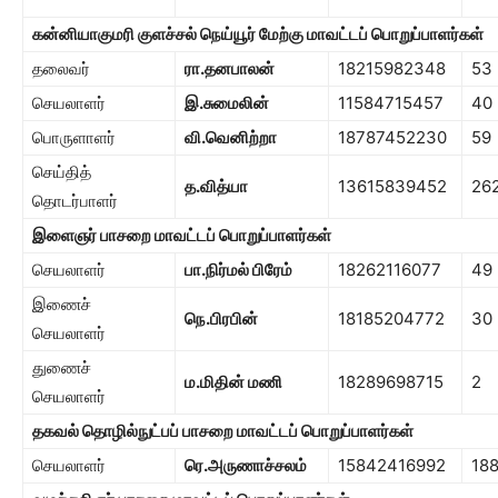
கன்னியாகுமரி குளச்சல் நெய்யூர் மேற்கு
மாவட்டப் பொறுப்பாளர்கள்
தலைவர்
ரா.தனபாலன்
18215982348
53
செயலாளர்
இ.சுமைலின்
11584715457
40
பொருளாளர்
வி.வெனிற்றா
18787452230
59
செய்தித்
த.வித்யா
13615839452
26
தொடர்பாளர்
இளைஞர் பாசறை
மாவட்டப் பொறுப்பாளர்கள்
செயலாளர்
பா.நிர்மல் பிரேம்
18262116077
49
இணைச்
நெ.பிரபின்
18185204772
30
செயலாளர்
துணைச்
ம.மிதின் மணி
18289698715
2
செயலாளர்
தகவல் தொழில்நுட்பப் பாசறை
மாவட்டப் பொறுப்பாளர்கள்
செயலாளர்
ரெ.அருணாச்சலம்
15842416992
18