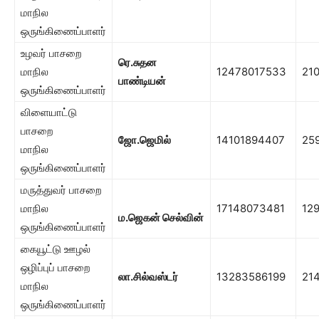
மாநில
ஒருங்கிணைப்பாளர்
உழவர் பாசறை
ரெ.சுதன
மாநில
12478017533
21
பாண்டியன்
ஒருங்கிணைப்பாளர்
விளையாட்டு
பாசறை
ஜோ.ஜெமில்
14101894407
25
மாநில
ஒருங்கிணைப்பாளர்
மருத்துவர் பாசறை
மாநில
17148073481
12
ம.ஜெகன் செல்வின்
ஒருங்கிணைப்பாளர்
கையூட்டு ஊழல்
ஒழிப்புப் பாசறை
லா.சில்வஸ்டர்
13283586199
21
மாநில
ஒருங்கிணைப்பாளர்