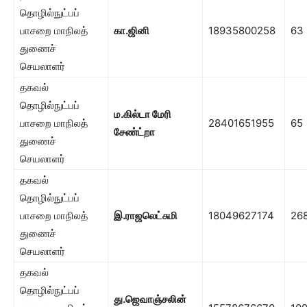
தொழில்நுட்பப்
பாசறை மாநிலத்
கா.ஜினி
18935800258
63
துணைச்
செயலாளர்
தகவல்
தொழில்நுட்பப்
ம.கில்டா மேரி
பாசறை மாநிலத்
28401651955
65
சேண்ட்றா
துணைச்
செயலாளர்
தகவல்
தொழில்நுட்பப்
பாசறை மாநிலத்
இ.ராஜலெட்சுமி
18049627174
26
துணைச்
செயலாளர்
தகவல்
தொழில்நுட்பப்
து.ஜெவாஞ்சலின்