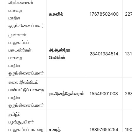
வீரக்கலைகள்
பாசறை
சு.சுனில்
17678502400
22
மாநில
ஒருங்கிணைப்பாளர்
முன்னாள்
பாதுகாப்புப்
படைவீரர்கள்
அ.ஆன்
றோ
28401984514
131
பாசறை
பெலிக்ஸ்
மாநில
ஒருங்கிணைப்பாளர்
கலை இலக்கியப்
பண்பாட்டுப் பாசறை
ரா.அனந்தேஸ்வரன்
15549001008
26
மாநில
ஒருங்கிணைப்பாளர்
தமிழ்ப்
பழங்குடியினர்
பாதுகாப்புப் பாசறை
ச.சரத்
18897655254
19