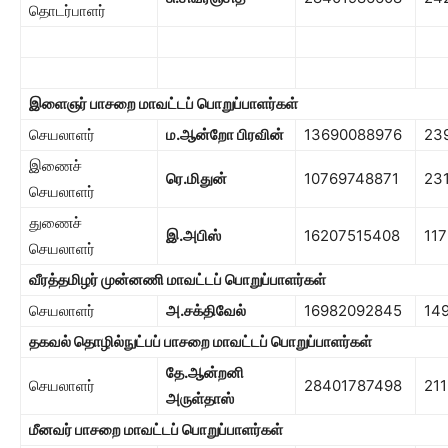
தொடர்பாளர்
இளைஞர் பாசறை
மாவட்டப் பொறுப்பாளர்கள்
செயலாளர்
ம.ஆன்றோ பிரவின்
13690088976
23
இணைச்
ரெ.மிதுன்
10769748871
23
செயலாளர்
துணைச்
இ.அபிஸ்
16207515408
117
செயலாளர்
வீரத்தமிழர் முன்னணி
மாவட்டப் பொறுப்பாளர்கள்
செயலாளர்
அ.சக்தி
வேல்
16982092845
14
தகவல் தொழில்நுட்பப் பாசறை
மாவட்டப் பொறுப்பாளர்கள்
தே.ஆன்றனி
செயலாளர்
28401787498
211
அருள்தாஸ்
மீனவர் பாச
றை
மாவட்டப் பொறுப்பாளர்கள்