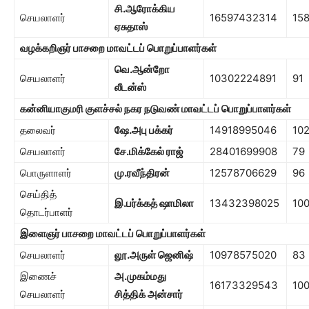
சி.ஆ
ரோக்கிய
செயலாளர்
16597432314
15
ஏசுதாஸ்
வழக்கறிஞர் பாச
றை
மாவட்டப் பொறுப்பாளர்கள்
வெ.ஆன்றோ
செயலாளர்
10302224891
91
லீடன்ஸ்
கன்னியாகுமரி குளச்சல் நகர நடுவண்
மாவட்டப் பொறுப்பாளர்கள்
தலைவர்
ஷே.அபு பக்கர்
14918995046
10
செயலாளர்
சே.மிக்
கேல் ராஜ்
28401699908
79
பொருளாளர்
மு.ரவீந்திரன்
12578706629
96
செய்தித்
இ.பர்க்கத் ஷாமிலா
13432398025
10
தொடர்பாளர்
இளைஞர் பாசறை
மாவட்டப் பொறுப்பாளர்கள்
செயலாளர்
லூ.அருள் ஜெனிஷ்
10978575020
83
இணைச்
அ.முகம்மது
16173329543
10
செயலாளர்
சித்திக் அன்சார்