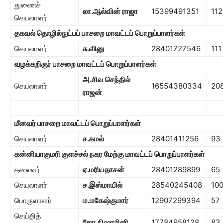
துணைச்
லா.ஆல்வின் ராஜா
15399491351
112
செயலாளர்
தகவல் தொழில்நுட்பப் பாசறை
மாவட்டப் பொறுப்பாளர்கள்
செயலாளர்
சு.வினு
28401727546
111
வழக்கறிஞர் பாச
றை
மாவட்டப் பொறுப்பாளர்கள்
அ.சிவ செந்தில்
செயலாளர்
16554380334
20
ராஜன்
மீனவர் பாச
றை
மாவட்டப் பொறுப்பாளர்கள்
செயலாளர்
ச.கமல்
28401411256
93
கன்னியாகுமரி குளச்சல் நகர மேற்கு
மாவட்டப் பொறுப்பாளர்கள்
தலைவர்
ஏ.மரியதாசன்
28401289899
65
செயலாளர்
ச.இஸ்மாயில்
28540245408
10
பொருளாளர்
ம.ம
கேஷ்குமார்
12907299394
57
செய்தித்
ஜோ.நிஷாமினி
17784958128
83