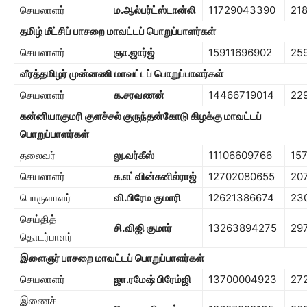
செயலாளர்
ம.ஆல்பர்ட்ஸ்டான்லி
11729043390
21
தமிழ் மீட்சிப் பாசறை
மாவட்டப் பொறுப்பாளர்கள்
செயலாளர்
ஞா.ஜார்ஜ்
15911696902
25
வீரத்தமிழர் முன்னணி
மாவட்டப் பொறுப்பாளர்கள்
செயலாளர்
க.சரவணன்
14466719014
22
கன்னியாகுமரி குளச்சல் குருந்தன்கோடு கிழக்கு
மாவட்டப்
பொறுப்பாளர்கள்
தலைவர்
லு.வர்கீஸ்
11106609766
15
செயலாளர்
சு.எட்வின்சுனில்ராஜ்
12702080655
20
பொருளாளர்
வி.பிரேம குமாரி
12621386674
23
செய்தித்
சி.விஜி குமார்
13263894275
29
தொடர்பாளர்
இளைஞர் பாசறை
மாவட்டப் பொறுப்பாளர்கள்
செயலாளர்
ஜா.ரமேஷ் பிரேம்ஜி
13700004923
27
இணைச்