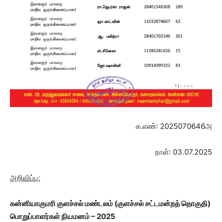
க.எண்: 2025070646அ
நாள்: 03.07.2025
அறிவிப்பு:
கன்னியாகுமரி குளச்சல் மண்டலம்
(குளச்சல் சட்டமன்றத் தொகுதி)
பொறுப்பாளர்கள் நியமனம் – 2025