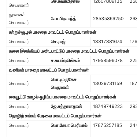
செ.சுவாமிதாஸ்
12607809135
26
செயலாளர்
துணைச்
கோ.பிரசாந்த்
28535869250
26
செயலாளர்
சுற்றுச்சூழல் பாசறை
மாவட்டப் பொறுப்பாளர்கள்
செயலாளர்
செ.ராஜ்
13317381674
17
கலை இலக்கியப் பண்டபாட்டுப் பாசறை
மாவட்டப் பொறுப்பாளர்கள்
செயலாளர்
ச.சுயம்புலிங்கம்
17958596078
22
வணிகர் பாசறை
மாவட்டப் பொறுப்பாளர்கள்
பொ. முருகேச
செயலாளர்
13029731159
18
பெருமாள்
கையூட்டு ஊழல் ஒழிப்பு பாசறை
மாவட்டப் பொறுப்பாளர்கள்
செயலாளர்
ஜே.சந்தானதாஸ்
18749749223
29
தொழிற் சங்கப் பேரவை மாவட்டப் பொறுப்பாளர்கள்
செயலாளர்
பொ.கேபா மெரிபால்
17875257185
24