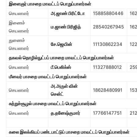
இளைஞர் பாசறை
மாவட்டப் பொறுப்பாளர்கள்
செயலாளர்
அ.ஜாண் பிரிட்டோ
15885880446
16
இணைச்
ம.ஜாண் பிரிஜித்
28540267945
16
செயலாளர்
துணைச்
சே.ஜெயின்
11130862234
12
செயலாளர்
தகவல் தொழில்நுட்பப் பாசறை மாவட்டப் பொறுப்பாளர்கள்
செயலாளர்
பீ.பெலிக்ஸ்
11327888012
25
மீனவர் பாச
றை
மாவட்டப் பொறுப்பாளர்கள்
அ.அருள் வின்
செயலாளர்
18628480991
15
சென்ட்
சுற்றுச்சூழல் பாசறை
மாவட்டப் பொறுப்பாளர்கள்
செயலாளர்
த.த
னேஷ்குமார்
17766147751
21
கலை இலக்கியப் பண்டபாட்டுப் பாசறை
மாவட்டப் பொறுப்பாளர்கள்