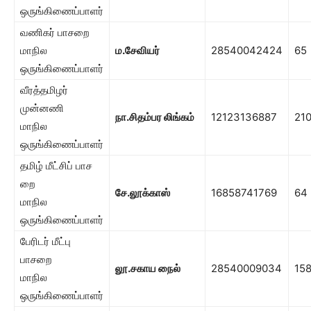
ஒருங்கிணைப்பாளர்
வணிகர் பாசறை
மாநில
ம.சேவியர்
28540042424
65
ஒருங்கிணைப்பாளர்
வீரத்தமிழர்
முன்னணி
நா.சிதம்பர லிங்கம்
12123136887
21
மாநில
ஒருங்கிணைப்பாளர்
தமிழ் மீட்சிப் பாச​
றை
சே.லூக்காஸ்
16858741769
64
மாநில
ஒருங்கிணைப்பாளர்
பேரிடர் மீட்பு
பாசறை
லூ.சகாய
நைல்
28540009034
15
மாநில
ஒருங்கிணைப்பாளர்