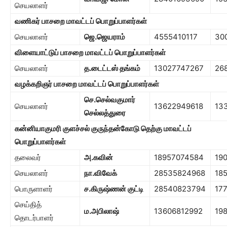
செயலாளர்
வணிகர் பாசறை
மாவட்டப் பொறுப்பாளர்கள்
செயலாளர்
ஜெ.ஜெயராம்
4555410117
30
விளையாட்டுப் பாசறை
மாவட்டப் பொறுப்பாளர்கள்
செயலாளர்
த.
டைட்டஸ் தங்கம்
13027747267
26
வழக்கறிஞர் பாசறை
மாவட்டப் பொறுப்பாளர்கள்
செ.செல்வகுமார்
செயலாளர்
13622949618
13
செல்லத்துரை
கன்னியாகுமரி குளச்சல் குருந்தன்கோடு தெற்கு
மாவட்டப்
பொறுப்பாளர்கள்
தலைவர்
அ.கவின்
18957074584
19
செயலாளர்
நா.வி
வேக்
28535824968
18
பொருளாளர்
ச.கிருஷ்ணன் குட்டி
28540823794
17
செய்தித்
ம.அபிலாஷ்
13606812992
19
தொடர்பாளர்