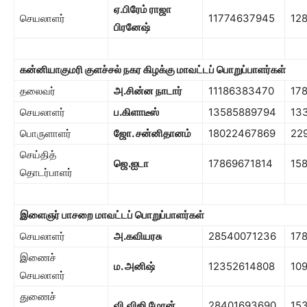
ஏ.பிரேம் ராஜா
செயலாளர்
11774637945
12
பிரனேஷ்
கன்னியாகுமரி குளச்சல் நகர கிழக்கு
மாவட்டப் பொறுப்பாளர்கள்
தலைவர்
அ.சின்ன நாடார்
11186383470
17
செயலாளர்
ப.கிளாடீஸ்
13585889794
13
பொருளாளர்
ஜோ. சன்னிதானம்
18022467869
22
செய்தித்
ஜெ.ஐடா
17869671814
15
தொடர்பாளர்
இளைஞர் பாசறை
மாவட்டப் பொறுப்பாளர்கள்
செயலாளர்
அ.கவியரசு
28540071236
17
இணைச்
ம. அனிஷ்
12352614808
10
செயலாளர்
துணைச்
வி.விஜி மோன்
28401693690
15