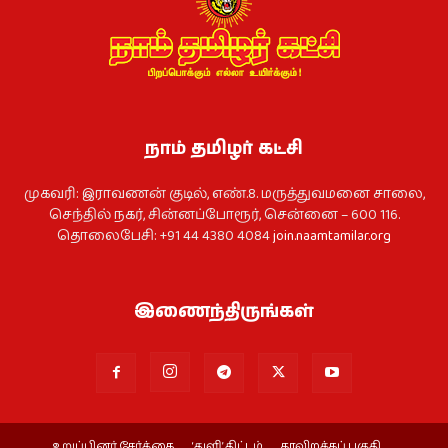
நாம் தமிழர் கட்சி
முகவரி: இராவணன் குடில், எண்.8. மருத்துவமனை சாலை,
செந்தில் நகர், சின்னப்போரூர், சென்னை – 600 116.
தொலைபேசி: +91 44 4380 4084
join.naamtamilar.org
இணைந்திருங்கள்
உறுப்பினர் சேர்க்கை
‘துளி’ திட்டம்
தரவிறக்கப் பகுதி