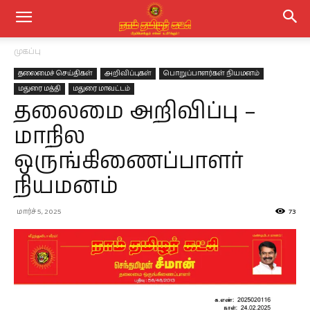
முகப்பு
தலைமைச் செய்திகள்
அறிவிப்புகள்
பொறுப்பாளர்கள் நியமனம்
மதுரை மத்தி
மதுரை மாவட்டம்
தலைமை அறிவிப்பு –
மாநில
ஒருங்கிணைப்பாளர்
நியமனம்
மார்ச் 5, 2025
73