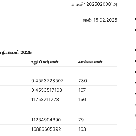
க.எண்: 2025020081அ
நாள்: 15.02.2025
கள் நியமனம் 2025
உறுப்பினர் எண்
வாக்கக எண்
0 4553723507
230
0 4553517103
167
11758711773
156
11284904890
79
16886605392
163