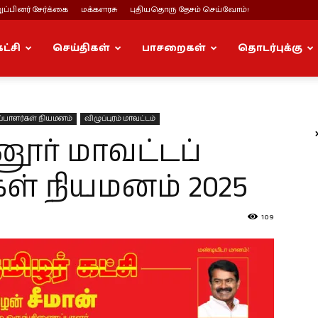
ப்பினர் சேர்க்கை
மக்களரசு
புதியதொரு தேசம் செய்வோம்!
கட்சி
செய்திகள்
பாசறைகள்
தொடர்புக்கு
்பாளர்கள் நியமனம்
விழுப்புரம் மாவட்டம்
னூர் மாவட்டப்
ள் நியமனம் 2025
109