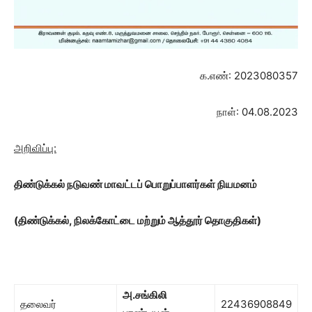
க.எண்: 2023080357
நாள்: 04.08.2023
அறிவிப்பு:
திண்டுக்கல் நடுவண் மாவட்டப் பொறுப்பாளர்கள் நியமனம்
(திண்டுக்கல்
,
நிலக்கோட்டை மற்றும் ஆத்தூர் தொகுதிகள்)
அ.சங்கிலி
தலைவர்
22436908849