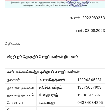
க.எண்: 2023080353
நாள்: 03.08.2023
அறிவிப்பு:
விழுப்புரம்
தொகுதிப் பொறுப்பாளர்கள் நியமனம்
கண்டமங்கலம் மேற்கு ஒன்றியப் பொறுப்பாளர்கள்
தலைவர்
ம.பாலகிருஷ்ணன்
12004345281
துணைத் தலைவர்
ச.நித்யானந்தம்
13875087903
துணைத் தலைவர்
கி.விஜயராஜ்
15816365797
செயலாளர்
க.யுவராஜா
04384034295