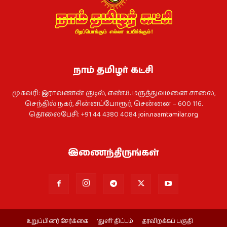
நாம் தமிழர் கட்சி
முகவரி: இராவணன் குடில், எண்.8. மருத்துவமனை சாலை,
செந்தில் நகர், சின்னப்போரூர், சென்னை – 600 116.
தொலைபேசி: +91 44 4380 4084
join.naamtamilar.org
இணைந்திருங்கள்
உறுப்பினர் சேர்க்கை
‘துளி’ திட்டம்
தரவிறக்கப் பகுதி