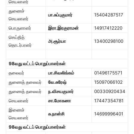
செயலாளர்
துணைச்
பா.சுப்புகுமார்
15404287517
செயலாளர்
பொருளாளர்
இரா.இரகுராமன்
14917412220
செய்தித்
அ.சூர்யா
13400298100
தொடர்பாளர்
98
வது வட்டப் பொறுப்பாளர்கள்
தலைவர்
பா.சிவலிங்கம்
01496175571
துணைத் தலைவர்
வே.சுரேஷ்
15097066102
துணைத் தலைவர்
ந.விசயகுமார்
00330920434
செயலாளர்
சா.மோகனா
17447354781
இணைச்
சு.நான்சி
14699996401
செயலாளர்
98
வது வட்டப் பொறுப்பாளர்கள்