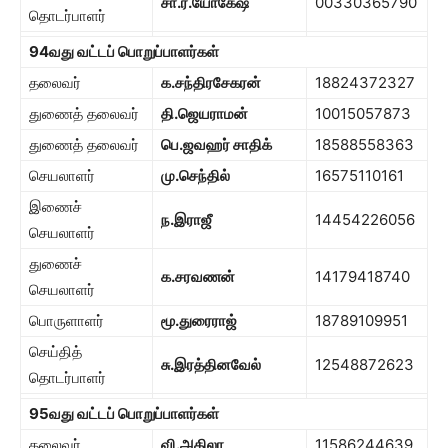
சா.ர.யோகேஷ்
00330365790
தொடர்பாளர்
94
வது வட்டப் பொறுப்பாளர்கள்
தலைவர்
க.சந்திரசேகரன்
18824372327
துணைத் தலைவர்
தி.ஜெயராமன்
10015057873
துணைத் தலைவர்
பெ.ஜவஹர் சாதிக்
18588558363
செயலாளர்
மு.செந்தில்
16575110161
இணைச்
ந.இராஜீ
14454226056
செயலாளர்
துணைச்
க.சரவணன்
14179418740
செயலாளர்
பொருளாளர்
மூ.துரைராஜ்
18789109951
செய்தித்
சு.இரத்தினவேல்
12548872623
தொடர்பாளர்
95
வது வட்டப் பொறுப்பாளர்கள்
தலைவர்
வி.அகிலா
11586244639