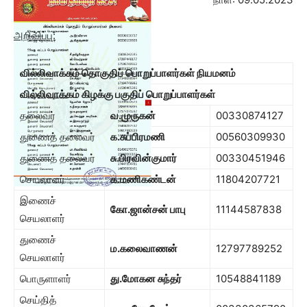
அறிவிப்பு:
வில்லிவாக்கம் தொகுதிப் பொறுப்பாளர்கள் நியமனம்
வில்லிவாக்கம் கிழக்கு பகுதிப் பொறுப்பாளர்கள்
தலைவர்
வ.முருகன்
00330874127
துணைத் தலைவர்
க.சுப்பிரமணி
00560309930
துணைத் தலைவர்
சு.பிரவின்குமார்
00330451946
செயலாளர்
க.மணிகண்டன்
11804207721
இணைச்
கோ.ஜான்சன் பாபு
11144587838
செயலாளர்
துணைச்
ம.கலைவாணன்
12797789252
செயலாளர்
பொருளாளர்
து.மோகன சுந்தர்
10548841189
செய்தித்