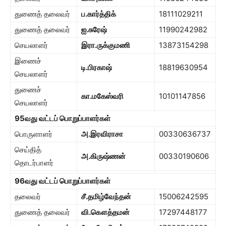
துணைத் தலைவர்
ப.கார்த்திக்
18111029211
துணைத் தலைவர்
ஐ.சுரேஷ்
11990242982
செயலாளர்
இரா.ருக்குமணி
13873154298
இணைச்
டி.பிரகாஷ்
18819630954
செயலாளர்
துணைச்
கா.மகேஸ்வரி
10101147856
செயலாளர்
95
வது வட்டப் பொறுப்பாளர்கள்
பொருளாளர்
அ.இரவிராசா
00330636737
செய்தித்
அ.கிருஷ்ணன்
00330190606
தொடர்பாளர்
96
வது வட்டப் பொறுப்பாளர்கள்
தலைவர்
சீ.தமிழ்வேந்தன்
15006242595
துணைத் தலைவர்
வி.கௌத்தமன்
17297448177