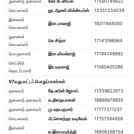
துணைத் தலைவர்
கோ.டேனியல்
17590749922
செயலாளர்
லூ.ஆலன் வில்லியம்ஸ்
13351334039
இணைச்
இரா.பாலாஜி
18211946000
செயலாளர்
துணைச்
செ.சித்ரா
17141098964
செயலாளர்
பொருளாளர்
இரா.விமல்ராஜ்
17194748992
செய்தித்
இர.யுவராஜ்
11580405286
தொடர்பாளர்
97
வது வட்டப் பொறுப்பாளர்கள்
தலைவர்
தே.சுபின் ஜோசப்
11339622673
துணைத் தலைவர்
க.தீனதயாளன்
18869976855
துணைத் தலைவர்
மு.உதயகுமார்
17177271237
செயலாளர்
அ.சௌந்தர வடிவேல்
17157594858
இணைச்
ல.இராமமூர்த்தி
16906266754