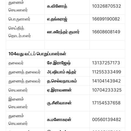
துணைச்
க.வினோத்
10326870532
செயலாளர்
பொருளாளர்
எ.தங்கராஜ்
16699190082
செய்தித்
லா.சுரேந்தர் குமார்
16608608149
தொடர்பாளர்
104
வது வட்டப் பொறுப்பாளர்கள்
தலைவர்
சே.இராஜேஷ்
13137257173
துணைத் தலைவர்
அ.ஷியாம் சுந்தர்
11255333499
துணைத் தலைவர்
த.செல்வநாயகம்
14104143942
செயலாளர்
ஏ.இராவணன்
10704233325
இணைச்
ரு.சீனிவாசன்
17154537658
செயலாளர்
துணைச்
சு.மனோகரன்
00560139482
செயலாளர்