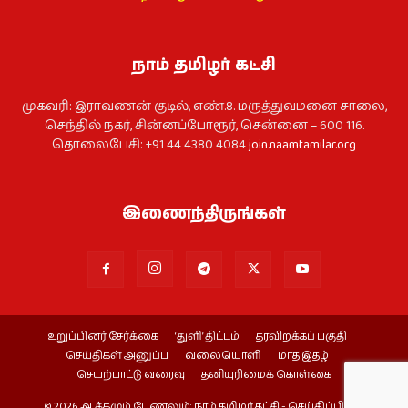
நாம் தமிழர் கட்சி
முகவரி: இராவணன் குடில், எண்.8. மருத்துவமனை சாலை,
செந்தில் நகர், சின்னப்போரூர், சென்னை – 600 116.
தொலைபேசி: +91 44 4380 4084
join.naamtamilar.org
இணைந்திருங்கள்
உறுப்பினர் சேர்க்கை
‘துளி’ திட்டம்
தரவிறக்கப் பகுதி
செய்திகள் அனுப்ப
வலையொளி
மாத இதழ்
செயற்பாட்டு வரைவு
தனியுரிமைக் கொள்கை
© 2026 ஆக்கமும் பேணலும்: நாம் தமிழர் கட்சி - செய்திப்பிரிவு