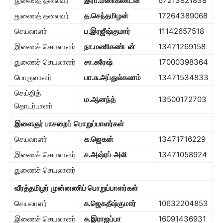
துணைத் தலைவர்
இரா
.
மணிகண்டன்
67213821838
துணைத் தலைவர்
த
.
செந்தமிழன்
17264389068
செயலாளர்
ப
.
இரஜீஷ்குமார்
11142657518
இணைச் செயலாளர்
நா
.
மணிகண்டன்
13471269158
துணைச் செயலாளர்
சா
.
சுரேஷ்
17000398364
பொருளாளர்
பா
.
சு
.
அப்துல்கலாம்
13471534833
செய்தித்
ம
.
ஆனந்த்
13500172703
தொடர்பாளர்
இளைஞர் பாசறைப்
பொறுப்பாளர்கள்
செயலாளர்
க
.
ஜெகன்
13471716229
இணைச் செயலாளர்
ச
.
அஷ்ரப்
அலி
13471058924
துணைச் செயலாளர்
வீரத்தமிழர்
முன்னணிப் பொறுப்பாளர்கள்
செயலாளர்
சு
.
ஜெகதீஷ்குமார்
10632204853
இணைச் செயலாளர்
சு
.
இராஜப்பா
16091436931