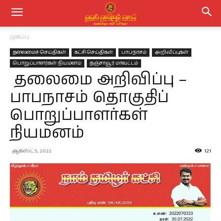
முகப்பு
தலைமைச் செய்திகள்
கட்சி செய்திகள்
பாபநாசம்
அறிவிப்புகள்
பொறுப்பாளர்கள் நியமனம்
தஞ்சாவூர் மாவட்டம்
தலைமை அறிவிப்பு –
பாபநாசம் தொகுதிப்
பொறுப்பாளர்கள்
நியமனம்
ஆகஸ்ட் 5, 2022
121