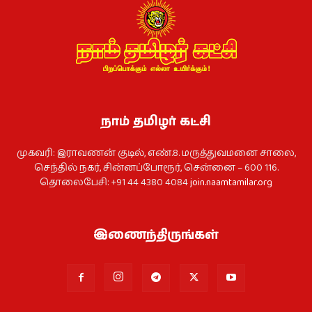
நாம் தமிழர் கட்சி
முகவரி: இராவணன் குடில், எண்.8. மருத்துவமனை சாலை,
செந்தில் நகர், சின்னப்போரூர், சென்னை – 600 116.
தொலைபேசி: +91 44 4380 4084
join.naamtamilar.org
இணைந்திருங்கள்