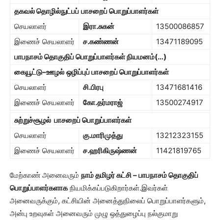
தகவல் தொழில்நுட்பப்
பாசறைப் பொறுப்பாளர்கள்
செயலாளர்
இரா
.
சுகன்
13500086857
இணைச் செயலாளர்
ச
.
கண்ணன்
13471189095
பாபநாசம் தொகுதிப்
பொறுப்பாளர்கள் நியமனம்
(…)
கையூட்டு
–
ஊழல்
ஒழிப்புப் பாசறைப் பொறுப்பாளர்கள்
செயலாளர்
சி
.
பிரபு
13471681416
இணைச் செயலாளர்
கோ
.
தர்மராஜ்
13500274917
சுற்றுச்சூழல்
பாசறைப் பொறுப்பாளர்கள்
செயலாளர்
கு
.
மாரிமுத்து
13212323155
இணைச் செயலாளர்
ச
.
ஹரிகிருஷ்ணன்
11421819765
மேற்காண் அனைவரும்
நாம் தமிழர் கட்சி
–
பாபநாசம் தொகுதிப்
பொறுப்பாளர்களாக
நியமிக்கப்படுகிறார்கள்.இவர்கள்
அனைவருக்கும், கட்சியின் அனைத்துநிலைப் பொறுப்பாளர்களும்,
அன்பு உறவுகள் அனைவரும் முழு ஒத்துழைப்பு நல்குமாறு