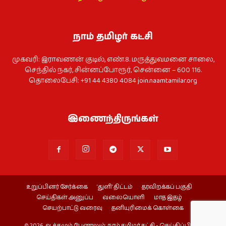
நாம் தமிழர் கட்சி
முகவரி: இராவணன் குடில், எண்.8. மருத்துவமனை சாலை,
செந்தில் நகர், சின்னப்போரூர், சென்னை – 600 116.
தொலைபேசி: +91 44 4380 4084
join.naamtamilar.org
இணைந்திருங்கள்
உறுப்பினர் சேர்க்கை
‘துளி’ திட்டம்
தரவிறக்கப் பகுதி
செய்திகள் அனுப்ப
வலையொளி
மாத இதழ்
செயற்பாட்டு வரைவு
தனியுரிமைக் கொள்கை
© 2026 ஆக்கமும் பேணலும்: நாம் தமிழர் கட்சி - செய்திப்பிரிவு