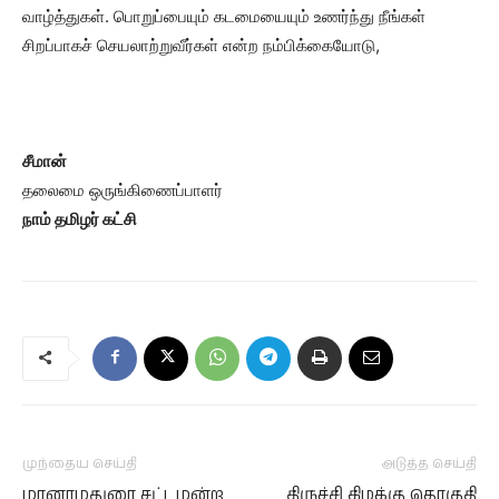
வாழ்த்துகள். பொறுப்பையும் கடமையையும் உணர்ந்து நீங்கள்
சிறப்பாகச் செயலாற்றுவீர்கள் என்ற நம்பிக்கையோடு,
சீமான்
தலைமை ஒருங்கிணைப்பாளர்
நாம் தமிழர் கட்சி
முந்தைய செய்தி
அடுத்த செய்தி
மானாமதுரை சட்டமன்ற
திருச்சி கிழக்கு தொகுதி