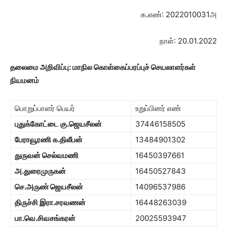
க.எண்: 2022010031அ
நாள்: 20.01.2022
தலைமை அறிவிப்பு:
மாநில கொள்கைப்பரப்புச் செயலாளர்கள்
நியமனம்
பொறுப்பாளர் பெயர்
உறுப்பினர் எண்
புதுக்கோட்டை கு.ஜெயசீலன்
37446158505
பேராவூரணி க.திலீபன்
13484901302
துருவன் செல்வமணி
16450397661
அ.துரைமுருகன்
16450527843
செ.அருண் ஜெயசீலன்
14096537986
திருச்சி இரா.சரவணன்
16448263039
பா.வெ.சிவசங்கரன்
20025593947