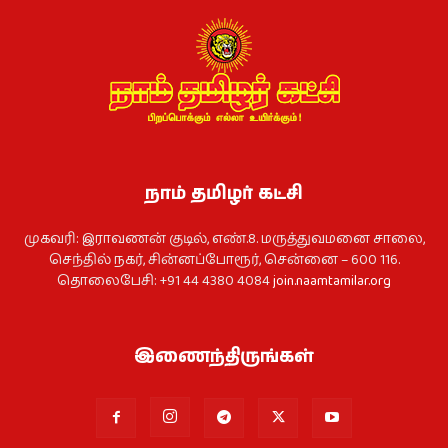
நாம் தமிழர் கட்சி
முகவரி: இராவணன் குடில், எண்.8. மருத்துவமனை சாலை,
செந்தில் நகர், சின்னப்போரூர், சென்னை – 600 116.
தொலைபேசி: +91 44 4380 4084
join.naamtamilar.org
இணைந்திருங்கள்