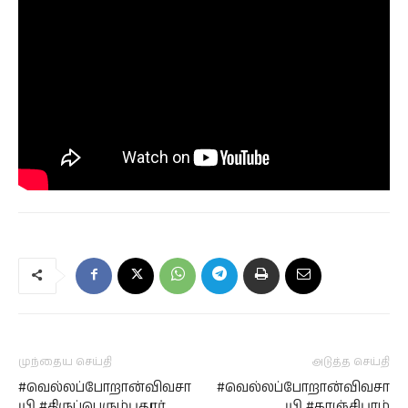
முந்தைய செய்தி
அடுத்த செய்தி
#வெல்லப்போறான்விவசா
#வெல்லப்போறான்விவசா
யி #திருப்பெரும்புதூர்
யி #காஞ்சிபுரம்