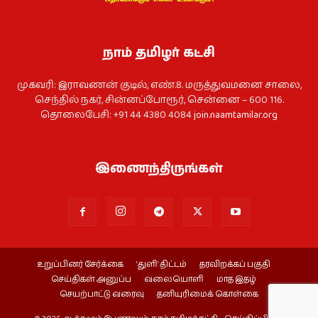
நாம் தமிழர் கட்சி
முகவரி: இராவணன் குடில், எண்.8. மருத்துவமனை சாலை,
செந்தில் நகர், சின்னப்போரூர், சென்னை – 600 116.
தொலைபேசி: +91 44 4380 4084
join.naamtamilar.org
இணைந்திருங்கள்
உறுப்பினர் சேர்க்கை
‘துளி’ திட்டம்
தரவிறக்கப் பகுதி
செய்திகள் அனுப்ப
வலையொளி
மாத இதழ்
செயற்பாட்டு வரைவு
தனியுரிமைக் கொள்கை