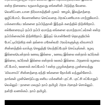
என்ற நிலையை உருவாக்குவது எங்களின் அடுத்த வேலை.
வெளிப்படையான நிர்வாகத்தின் மூலம் ஊழல், இலஞ்சத்தை
ஒழிப்போம். வேளாண்மை செய்வதை அரசுப்பணியாக மாற்றுவோம்.
மக்களாகிய உங்களை நம்பித்தான் இந்தக் களத்தில் நிற்கிறோம்.
எல்லோரையும் நம்பி நம்பி ஏமாந்த எங்களை ஏமாற்றமாட்டீர்கள் என்ற
நம்பிக்கையில் நிற்கிறோம். இந்தப் பொன்னேரி தொகுதியில்
போட்டியிடுகிற என் தங்கை மகேஸ்வரி அவர்களுக்கு விவசாயி
சின்னத்தில் வாக்கு செலுத்தி வெற்றிப்பேறச் செய்யுங்கள். உழவு
இல்லையென்றால் உணவு இல்லை , உணவு இல்லை என்றால் உயிர்கள்
இல்லை, உயிர்கள் இல்லை என்றால் உலகம் இல்லை. அதனால் உழவை
மீட்போம், உலகைக் காப்போம் ! என்ற முழக்கத்தை முன்வைத்து
‘விவசாயி’ சின்னத்தை ஏந்தி உங்களை நோக்கி வந்துள்ளோம்.
நாங்கள் முன்னெடுப்பது எளிய மக்களின் புரட்சி. புரட்சி எப்போதும்
வெல்லும் : நாளை மலரும் நாம் தமிழர் அரசு அதைச் சொல்லும்.
நன்றி வணக்கம். நாம் தமிழர்.