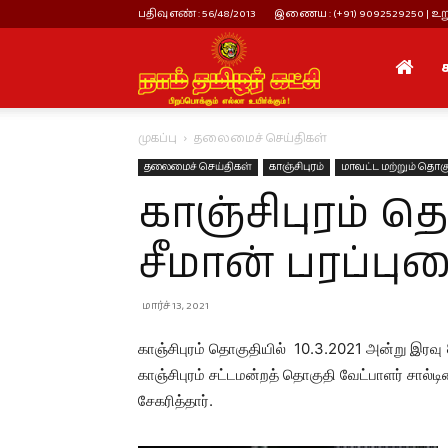
பதிவு எண் : 56/48/2013
இணைய : (+91) 9092529250 | உறு
நாம்
முகப்பு
தலைமைச் செய்திகள்
தமிழர்
தலைமைச் செய்திகள்
காஞ்சிபுரம்
மாவட்ட மற்றும் தொகு
காஞ்சிபுரம் த
கட்சி
சீமான் பரப்பு
மார்ச் 13, 2021
காஞ்சிபுரம் தொகுதியில் 10.3.2021 அன்று இர
காஞ்சிபுரம் சட்டமன்றத் தொகுதி வேட்பாளர் சால்
சேகரித்தார்.