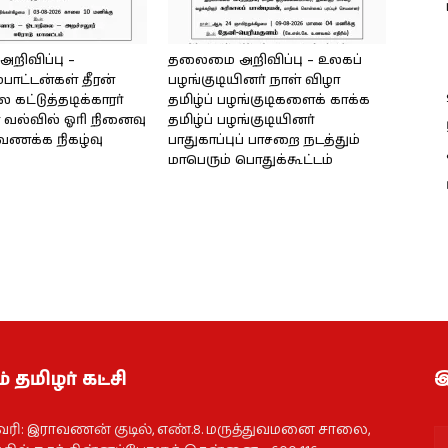
ிவிப்பு –
தலைமை அறிவிப்பு – உலகப்
்பாட்டன்கள் தீரன்
பழங்குடியினர் நாள் விழா
கட்டுத்தடிக்காரர்
தமிழ்ப் பழங்குடிகளைக் காக்க
வல்வில் ஓரி நினைவு
தமிழ்ப் பழங்குடியினர்
்வணக்க நிகழ்வு
பாதுகாப்புப் பாசறை நடத்தும்
மாபெரும் பொதுக்கூட்டம்
் தமிழர் கட்சி
இ
வரி: இராவணன் குடில், எண்.8. மருத்துவமனை சாலை,