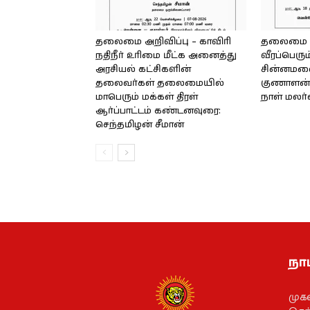
தலைமை அறிவிப்பு – காவிரி
தலைமை அற
நதிநீர் உரிமை மீட்க அனைத்து
வீரப்பெரும
அரசியல் கட்சிகளின்
சின்னமலை 
தலைவர்கள் தலைமையில்
குணாளன் 
மாபெரும் மக்கள் திரள்
நாள் மலர
ஆர்ப்பாட்டம் கண்டனவுரை:
செந்தமிழன் சீமான்
நாம
முக