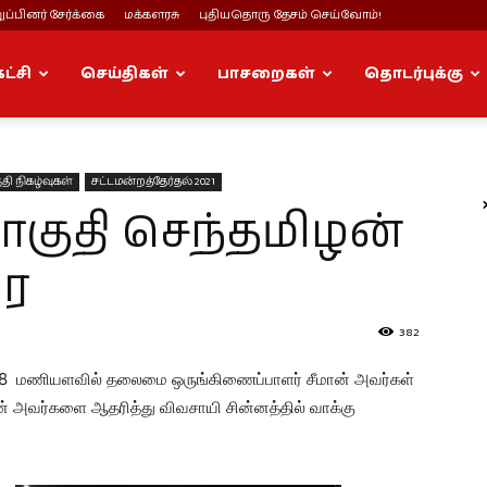
ப்பினர் சேர்க்கை
மக்களரசு
புதியதொரு தேசம் செய்வோம்!
கட்சி
செய்திகள்
பாசறைகள்
தொடர்புக்கு
தி நிகழ்வுகள்
சட்டமன்றத்தேர்தல் 2021
ொகுதி செந்தமிழன்
ரை
382
வு 8 மணியளவில் தலைமை ஒருங்கிணைப்பாளர் சீமான் அவர்கள்
டின் அவர்களை ஆதரித்து விவசாயி சின்னத்தில் வாக்கு