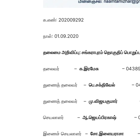
க.எண்: 202009292
நாள்: 01.09.2020
தலைமை அறிவிப்பு: சங்கராபுரம் தொகுதிப் பொறுப்
தலைவர் –
க.இரமேசு
– 043899
துணைத் தலைவர் –
பெ.சக்திவேல்
– 
துணைத் தலைவர் –
மு.விஜயகுமார்
– 04
செயலாளர் –
ஆ.ஜெயப்பிரகாஷ்
– 04
இணைச் செயலாளர் –
சோ.இளையராசா