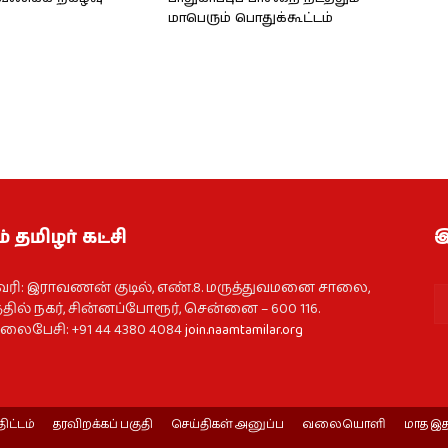
மாபெரும் பொதுக்கூட்டம்
் தமிழர் கட்சி
இ
வரி: இராவணன் குடில், எண்.8. மருத்துவமனை சாலை,
தில் நகர், சின்னப்போரூர், சென்னை – 600 116.
ைபேசி: +91 44 4380 4084
join.naamtamilar.org
திட்டம்
தரவிறக்கப் பகுதி
செய்திகள் அனுப்ப
வலையொளி
மாத இத