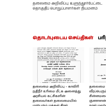
தலைமை அறிவிப்பு: உளுந்தூர்பேட்டை
தொகுதிப் பொறுப்பாளர்கள் நியமனம்
தொடர்புடைய செய்திகள்
பர
தலைமை அறிவிப்பு – காவிரி
தலைமை அற
நதிநீர் உரிமை மீட்க அனைத்து
வீரப்பெரும
அரசியல் கட்சிகளின்
சின்னமலை 
தலைவர்கள் தலைமையில்
குணாளன் 
மாபெரும் மக்கள் திரள்
நாள் மலர