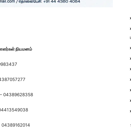
பாளர்கள் நியமனம்
83437
04387057277
389628358
413549038
– 04389162014