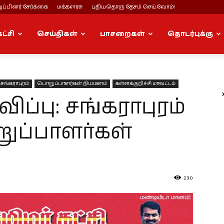
ப்பினர் சேர்க்கை
மக்களரசு
புதியதொரு தேசம் செய்வோம்!
கட்சி
செய்திகள்
பாசறைகள்
தொடர்புக்கு
சங்கராபுரம்
பொறுப்பாளர்கள் நியமனம்
கள்ளக்குறிச்சி மாவட்டம்
்பு: சங்கராபுரம்
ுப்பாளர்கள்
230