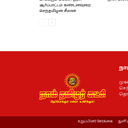
ஆர்ப்பாட்டம் கண்டனவுரை:
செந்தமிழன் சீமான்
நாம
முக
செந்
தொல
உறுப்பினர் சேர்க்கை
‘துளி’ 