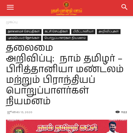
முகப்பு
தலைமைச் செய்திகள்
கட்சி செய்திகள்
பிரிட்டானியா
அறிவிப்புகள்
புலம்பெயர் தேசங்கள்
பொறுப்பாளர்கள் நியமனம்
தலைமை
அறிவிப்பு: நாம் தமிழர் –
பிரித்தானியா மண்டலம்
மற்றும் பிராந்தியப்
பொறுப்பாளர்கள்
நியமனம்
ஜூலை 13, 2020
1122