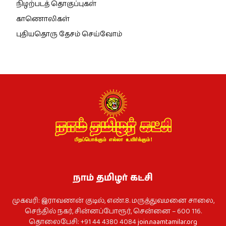
நிழற்படத் தொகுப்புகள்
காணொலிகள்
புதியதொரு தேசம் செய்வோம்
நாம் தமிழர் கட்சி
முகவரி: இராவணன் குடில், எண்.8. மருத்துவமனை சாலை,
செந்தில் நகர், சின்னப்போரூர், சென்னை – 600 116.
தொலைபேசி: +91 44 4380 4084
join.naamtamilar.org